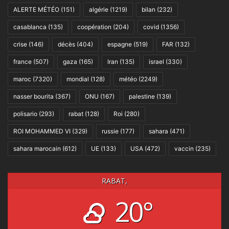
ALERTE MÉTÉO
(151)
algérie
(1219)
bilan
(232)
casablanca
(135)
coopération
(204)
covid
(1356)
crise
(146)
décès
(404)
espagne
(519)
FAR
(132)
france
(507)
gaza
(165)
Iran
(135)
israel
(330)
maroc
(7320)
mondial
(128)
météo
(2249)
nasser bourita
(367)
ONU
(167)
palestine
(139)
polisario
(293)
rabat
(128)
Roi
(280)
ROI MOHAMMED VI
(329)
russie
(177)
sahara
(471)
sahara marocain
(612)
UE
(133)
USA
(472)
vaccin
(235)
RABAT,
20°