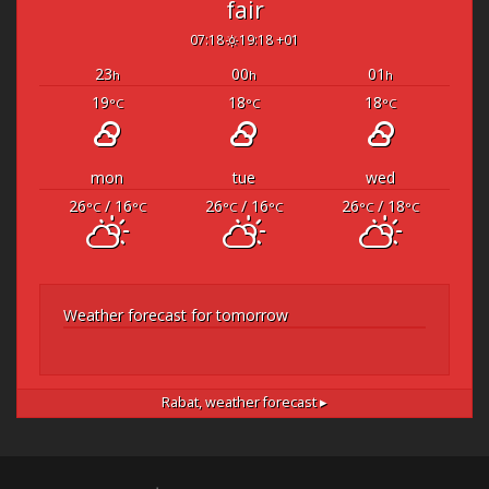
fair
07:18
19:18 +01
23
00
01
h
h
h
19
18
18
°C
°C
°C
mon
tue
wed
26
/ 16
26
/ 16
26
/ 18
°C
°C
°C
°C
°C
°C
Weather forecast for tomorrow
Rabat,
weather forecast ▸