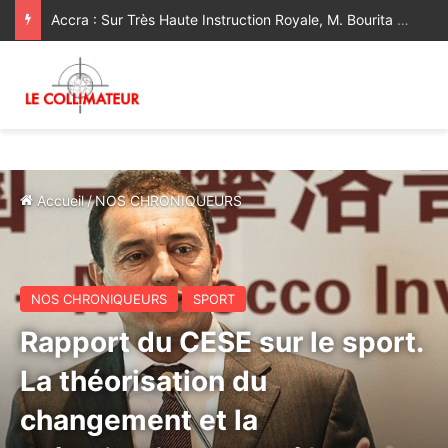
Accra : Sur Très Haute Instruction Royale, M. Bourita représente Sa Majesté le Roi au Sommet extraordinaire de l’UA sur l’élimination du Sida d’ici 2030
Accueil
/
NOS CHRONIQUEURS
NOS CHRONIQUEURS
SPORT
Rapport du CESE sur le sport.
La théorisation du
changement et la