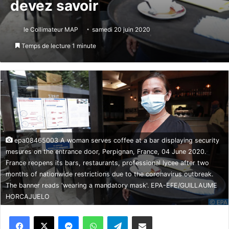
devez savoir
le Collimateur MAP
samedi 20 juin 2020
Temps de lecture 1 minute
epa08465003 A woman serves coffee at a bar displaying security
mesures on the entrance door, Perpignan, France, 04 June 2020.
France reopens its bars, restaurants, professional lycee after two
months of nationwide restrictions due to the coronavirus outbreak.
The banner reads 'wearing a mandatory mask'. EPA-EFE/GUILLAUME
HORCAJUELO
Messenger
WhatsApp
Telegram
Partager par email