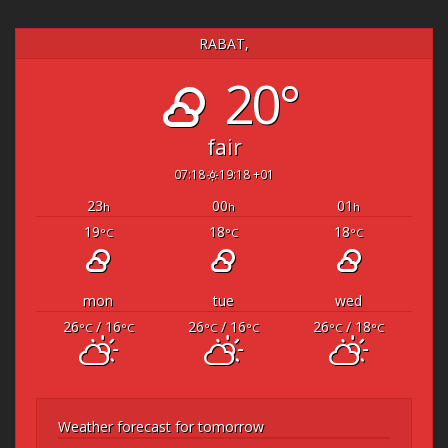
RABAT,
20°
fair
07:18
19:18 +01
23
00
01
h
h
h
19
18
18
°C
°C
°C
mon
tue
wed
26
/ 16
26
/ 16
26
/ 18
°C
°C
°C
°C
°C
°C
Weather forecast for tomorrow