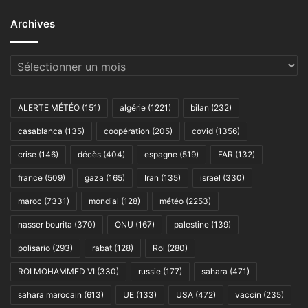
Archives
Archives
ALERTE MÉTÉO
(151)
algérie
(1221)
bilan
(232)
casablanca
(135)
coopération
(205)
covid
(1356)
crise
(146)
décès
(404)
espagne
(519)
FAR
(132)
france
(509)
gaza
(165)
Iran
(135)
israel
(330)
maroc
(7331)
mondial
(128)
météo
(2253)
nasser bourita
(370)
ONU
(167)
palestine
(139)
polisario
(293)
rabat
(128)
Roi
(280)
ROI MOHAMMED VI
(330)
russie
(177)
sahara
(471)
sahara marocain
(613)
UE
(133)
USA
(472)
vaccin
(235)