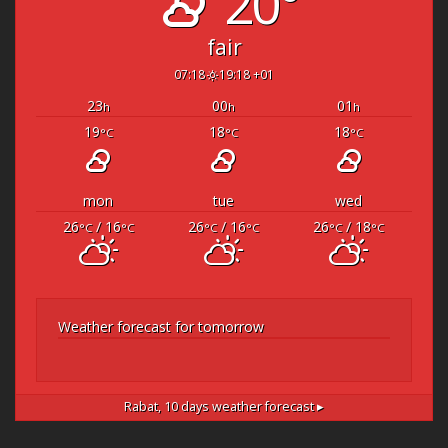
20°
fair
07:18
19:18 +01
23
00
01
h
h
h
19
18
18
°C
°C
°C
mon
tue
wed
26
/ 16
26
/ 16
26
/ 18
°C
°C
°C
°C
°C
°C
Weather forecast for tomorrow
Rabat,
10 days weather forecast ▸