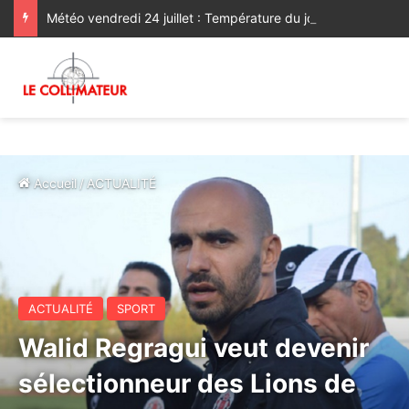
Météo vendredi 24 juillet : Température du jour en baisse sur la majorité du Royaume
Accueil
/
ACTUALITÉ
ACTUALITÉ
SPORT
Walid Regragui veut devenir
sélectionneur des Lions de