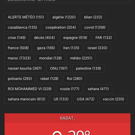
ALERTE MÉTÉO
(151)
algérie
(1220)
bilan
(232)
casablanca
(135)
coopération
(204)
covid
(1356)
crise
(146)
décès
(404)
espagne
(519)
FAR
(132)
france
(508)
gaza
(165)
Iran
(135)
israel
(330)
maroc
(7323)
mondial
(128)
météo
(2251)
nasser bourita
(367)
ONU
(167)
palestine
(139)
polisario
(293)
rabat
(128)
Roi
(280)
ROI MOHAMMED VI
(329)
russie
(177)
sahara
(471)
sahara marocain
(612)
UE
(133)
USA
(472)
vaccin
(235)
RABAT,