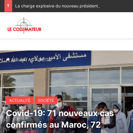
La charge explosive du nouveau président élu de la Colombie contre Alger, Prétoria, la Havane et Managua
Accueil
/
ACTUALITÉ
ACTUALITÉ
SOCIÉTÉ
Covid-19: 71 nouveaux cas
confirmés au Maroc, 72