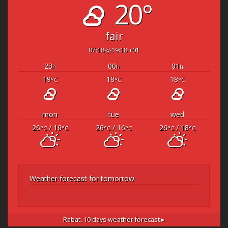
20°
fair
07:18
19:18 +01
23
00
01
h
h
h
19
18
18
°C
°C
°C
mon
tue
wed
26
/ 16
26
/ 16
26
/ 18
°C
°C
°C
°C
°C
°C
Weather forecast for tomorrow
Rabat,
10 days weather forecast ▸