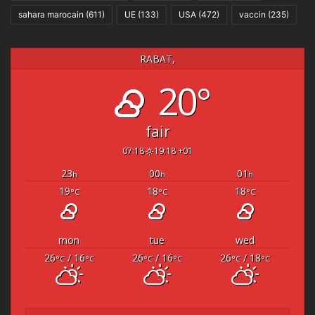
sahara marocain
(611)
UE
(133)
USA
(472)
vaccin
(235)
RABAT,
20°
fair
07:18
19:18 +01
23
00
01
h
h
h
19
18
18
°C
°C
°C
mon
tue
wed
26
/ 16
26
/ 16
26
/ 18
°C
°C
°C
°C
°C
°C