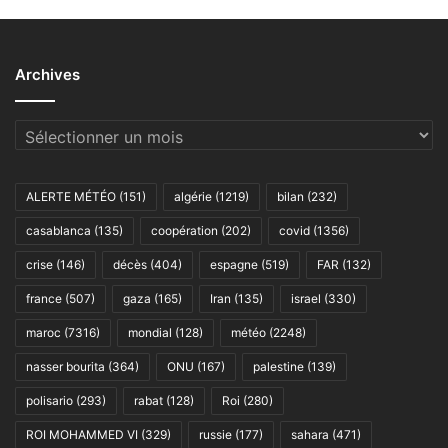
Archives
Archives
ALERTE MÉTÉO
(151)
algérie
(1219)
bilan
(232)
casablanca
(135)
coopération
(202)
covid
(1356)
crise
(146)
décès
(404)
espagne
(519)
FAR
(132)
france
(507)
gaza
(165)
Iran
(135)
israel
(330)
maroc
(7316)
mondial
(128)
météo
(2248)
nasser bourita
(364)
ONU
(167)
palestine
(139)
polisario
(293)
rabat
(128)
Roi
(280)
ROI MOHAMMED VI
(329)
russie
(177)
sahara
(471)