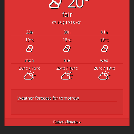
20°
fair
07:18
19:18 +01
23
00
01
h
h
h
19
18
18
°C
°C
°C
mon
tue
wed
26
/ 16
26
/ 16
26
/ 18
°C
°C
°C
°C
°C
°C
Weather forecast for tomorrow
Rabat,
climate ▸