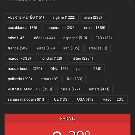
ALERTE MÉTÉO
(151)
algérie
(1222)
bilan
(232)
casablanca
(135)
coopération
(205)
covid
(1356)
crise
(146)
décès
(404)
espagne
(519)
FAR
(132)
france
(509)
gaza
(165)
Iran
(135)
israel
(330)
maroc
(7333)
mondial
(128)
météo
(2254)
nasser bourita
(370)
ONU
(167)
palestine
(139)
polisario
(293)
rabat
(128)
Roi
(280)
ROI MOHAMMED VI
(330)
russie
(177)
sahara
(471)
sahara marocain
(613)
UE
(133)
USA
(472)
vaccin
(235)
RABAT,