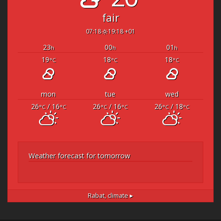
fair
07:18
19:18 +01
23
00
01
h
h
h
19
18
18
°C
°C
°C
mon
tue
wed
26
/ 16
26
/ 16
26
/ 18
°C
°C
°C
°C
°C
°C
Weather forecast for tomorrow
Rabat,
climate ▸