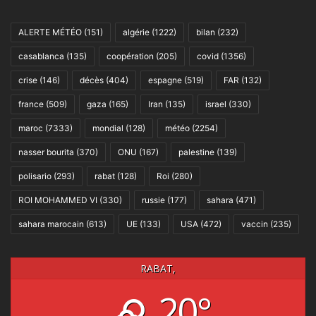
ALERTE MÉTÉO
(151)
algérie
(1222)
bilan
(232)
casablanca
(135)
coopération
(205)
covid
(1356)
crise
(146)
décès
(404)
espagne
(519)
FAR
(132)
france
(509)
gaza
(165)
Iran
(135)
israel
(330)
maroc
(7333)
mondial
(128)
météo
(2254)
nasser bourita
(370)
ONU
(167)
palestine
(139)
polisario
(293)
rabat
(128)
Roi
(280)
ROI MOHAMMED VI
(330)
russie
(177)
sahara
(471)
sahara marocain
(613)
UE
(133)
USA
(472)
vaccin
(235)
RABAT,
20°