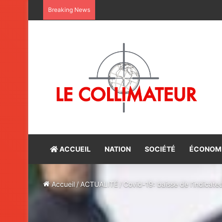
Le Sahara oriental, une terre marocain
Breaking News
ACCUEIL
NATION
SOCIÉTÉ
ÉCONOM
Accueil
/
ACTUALITÉ
/
Covid-19: baisse de l’indicate