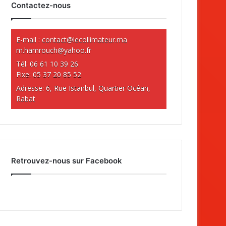
Contactez-nous
E-mail :
contact@lecollimateur.ma
m.hamrouch@yahoo.fr
Tél: 06 61 10 39 26
Fixe: 05 37 20 85 52
Adresse: 6, Rue Istanbul, Quartier Océan,
Rabat
Retrouvez-nous sur Facebook