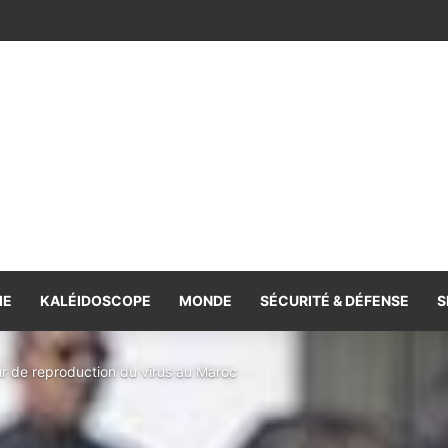
e spoliée : les archives françaises rétablissent une vérité historique
IE
KALÉIDOSCOPE
MONDE
SÉCURITÉ & DÉFENSE
S
ur de reproduction du virus au Maroc