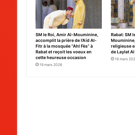
SM le Roi, Amir Al-Mouminine,
Rabat: SM le
accomplit la prière de l’Aïd Al-
Mouminine, 
Fitr à la mosquée “Ahl Fès” à
religieuse
Rabat et reçoit les voeux en
de Laylat A
cette heureuse occasion
16 mars 20
19 mars 2026