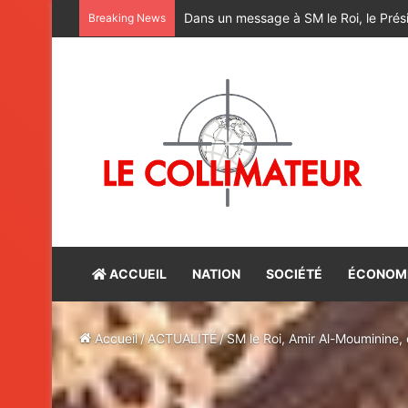
M. Bourita reçoit le conseiller du Pr
Breaking News
ACCUEIL
NATION
SOCIÉTÉ
ÉCONOM
Accueil
/
ACTUALITÉ
/
SM le Roi, Amir Al-Mouminine