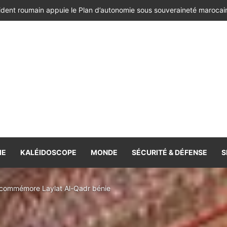
ésident de la République de Roumanie, porteur d’un message adressé à
IE
KALÉIDOSCOPE
MONDE
SÉCURITÉ & DÉFENSE
S
, commémore Laylat Al-Qadr bénie