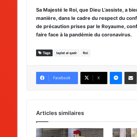
Sa Majesté le Roi, que Dieu L’assiste, a 
manière, dans le cadre du respect du con
de précaution prises par le Royaume, co
faire face à la pandémie du coronavirus.
Tags
laylat al qadr
Roi
Messenger
Partag
Facebook
X
Articles similaires