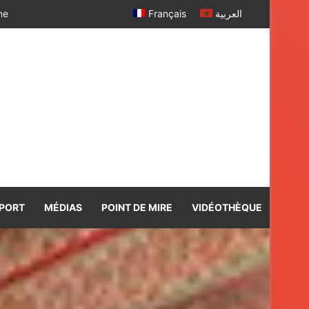
 SM le Roi
Français
العربية
PORT
MÉDIAS
POINT DE MIRE
VIDÉOTHÈQUE