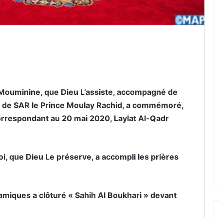
er par email
Mouminine, que Dieu L’assiste, accompagné de
et de SAR le Prince Moulay Rachid, a commémoré,
orrespondant au 20 mai 2020, Laylat Al-Qadr
oi, que Dieu Le préserve, a accompli les prières
lamiques a clôturé « Sahih Al Boukhari » devant