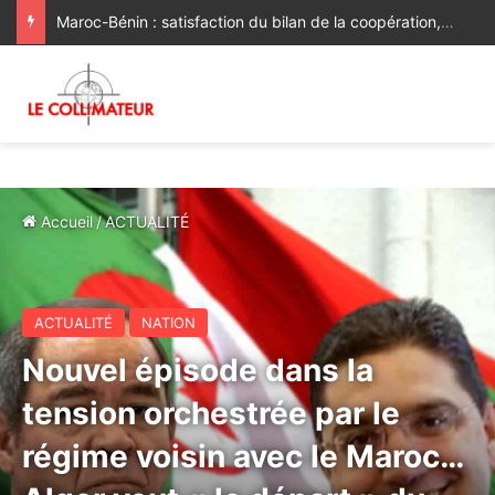
Maroc-Bénin : satisfaction du bilan de la coopération, volonté commune de la renforcer et de la diversifier davantage
Accueil
/
ACTUALITÉ
ACTUALITÉ
NATION
Nouvel épisode dans la
tension orchestrée par le
régime voisin avec le Maroc…