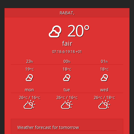
RABAT,
20°
fair
07:18
19:18 +01
23
00
01
h
h
h
19
18
18
°C
°C
°C
mon
tue
wed
26
/ 16
26
/ 16
26
/ 18
°C
°C
°C
°C
°C
°C
Weather forecast for tomorrow