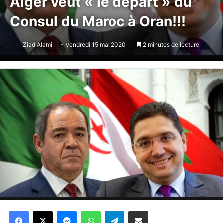
Alger veut « le départ » du
Consul du Maroc à Oran!!!
Ziad Alami
vendredi 15 mai 2020
2 minutes de lecture
Messenger
WhatsApp
Telegram
Partager par email