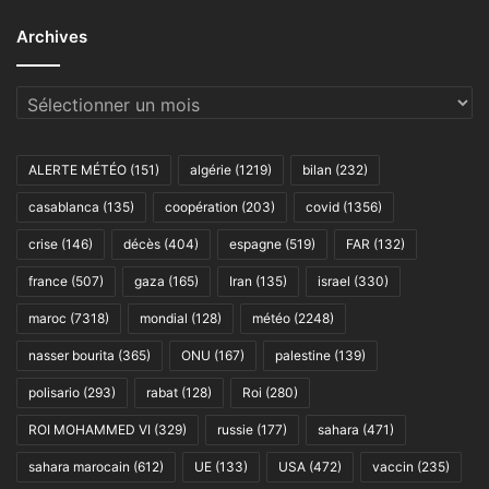
Archives
Archives
ALERTE MÉTÉO
(151)
algérie
(1219)
bilan
(232)
casablanca
(135)
coopération
(203)
covid
(1356)
crise
(146)
décès
(404)
espagne
(519)
FAR
(132)
france
(507)
gaza
(165)
Iran
(135)
israel
(330)
maroc
(7318)
mondial
(128)
météo
(2248)
nasser bourita
(365)
ONU
(167)
palestine
(139)
polisario
(293)
rabat
(128)
Roi
(280)
ROI MOHAMMED VI
(329)
russie
(177)
sahara
(471)
sahara marocain
(612)
UE
(133)
USA
(472)
vaccin
(235)