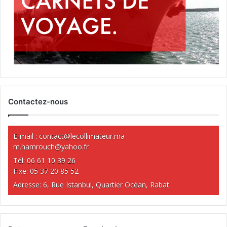
Contactez-nous
E-mail :
contact@lecollimateur.ma
m.hamrouch@yahoo.fr
Tél: 06 61 10 39 26
Fixe: 05 37 20 85 52
Adresse: 6, Rue Istanbul, Quartier Océan, Rabat