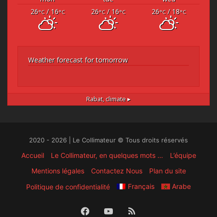
26
/ 16
26
/ 16
26
/ 18
°C
°C
°C
°C
°C
°C
Weather forecast for tomorrow
Rabat,
climate ▸
2020 - 2026 | Le Collimateur © Tous droits réservés
Accueil
Le Collimateur, en quelques mots …
L’équipe
Mentions légales
Contactez Nous
Plan du site
Français
Arabe
Politique de confidentialité
Facebook
YouTube
RSS