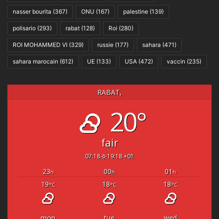
nasser bourita
(367)
ONU
(167)
palestine
(139)
polisario
(293)
rabat
(128)
Roi
(280)
ROI MOHAMMED VI
(329)
russie
(177)
sahara
(471)
sahara marocain
(612)
UE
(133)
USA
(472)
vaccin
(235)
RABAT,
20°
fair
07:18
19:18 +01
23
00
01
h
h
h
19
18
18
°C
°C
°C
mon
tue
wed