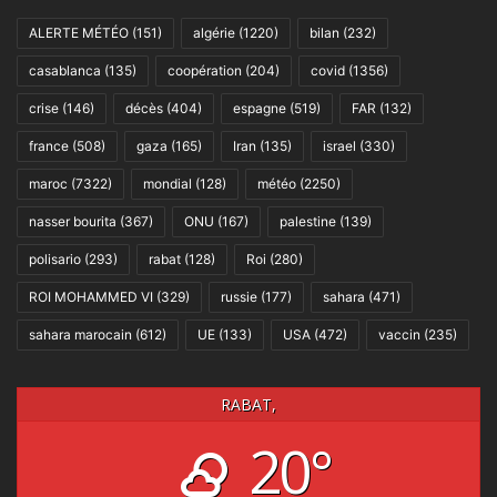
ALERTE MÉTÉO
(151)
algérie
(1220)
bilan
(232)
casablanca
(135)
coopération
(204)
covid
(1356)
crise
(146)
décès
(404)
espagne
(519)
FAR
(132)
france
(508)
gaza
(165)
Iran
(135)
israel
(330)
maroc
(7322)
mondial
(128)
météo
(2250)
nasser bourita
(367)
ONU
(167)
palestine
(139)
polisario
(293)
rabat
(128)
Roi
(280)
ROI MOHAMMED VI
(329)
russie
(177)
sahara
(471)
sahara marocain
(612)
UE
(133)
USA
(472)
vaccin
(235)
RABAT,
20°