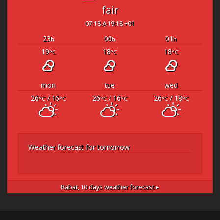
fair
07:18
19:18 +01
23
00
01
h
h
h
19
18
18
°C
°C
°C
mon
tue
wed
26
/ 16
26
/ 16
26
/ 18
°C
°C
°C
°C
°C
°C
Weather forecast for tomorrow
Rabat,
10 days weather forecast ▸