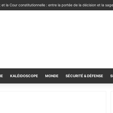
 et la Cour constitutionnelle : entre la portée de la décision et la sage
IE
KALÉIDOSCOPE
MONDE
SÉCURITÉ & DÉFENSE
S