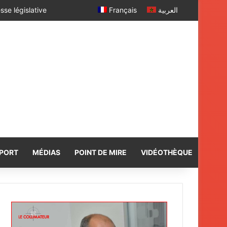
sse législative
Français
العربية
PORT
MÉDIAS
POINT DE MIRE
VIDÉOTHÈQUE