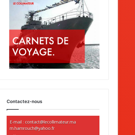
Contactez-nous
E-mail :
contact@lecollimateur.ma
m.hamrouch@yahoo.fr