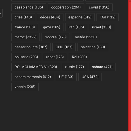
casablanca
(135)
coopération
(204)
covid
(1356)
crise
(146)
décès
(404)
espagne
(519)
FAR
(132)
france
(508)
gaza
(165)
Iran
(135)
israel
(330)
maroc
(7322)
mondial
(128)
météo
(2250)
nasser bourita
(367)
ONU
(167)
palestine
(139)
polisario
(293)
rabat
(128)
Roi
(280)
ROI MOHAMMED VI
(329)
russie
(177)
sahara
(471)
sahara marocain
(612)
UE
(133)
USA
(472)
vaccin
(235)