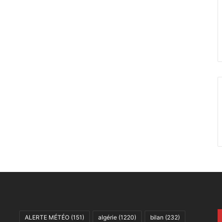
ALERTE MÉTÉO
(151)
algérie
(1220)
bilan
(232)