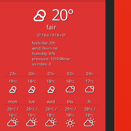
20°
fair
07:18
19:18 +01
feels like: 20
°c
wind: 0
ne
km/h
humidity: 87
%
pressure: 1019.98
mbar
uv index: 0
23
00
01
02
03
h
h
h
h
h
19
18
18
18
17
°C
°C
°C
°C
°C
mon
tue
wed
thu
fri
26
/
26
/
26
/
29
/
28
/
°C
°C
°C
°C
°C
16
16
18
18
18
°C
°C
°C
°C
°C