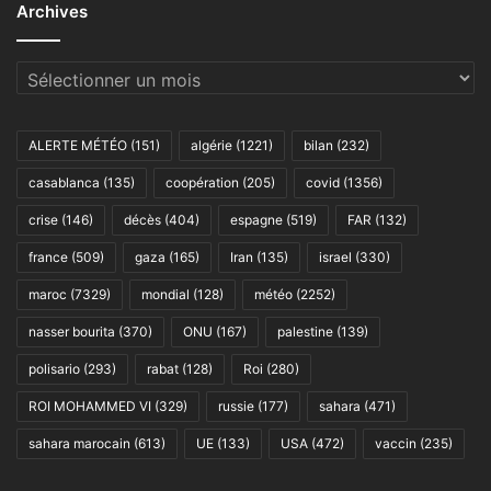
Archives
Archives
ALERTE MÉTÉO
(151)
algérie
(1221)
bilan
(232)
casablanca
(135)
coopération
(205)
covid
(1356)
crise
(146)
décès
(404)
espagne
(519)
FAR
(132)
france
(509)
gaza
(165)
Iran
(135)
israel
(330)
maroc
(7329)
mondial
(128)
météo
(2252)
nasser bourita
(370)
ONU
(167)
palestine
(139)
polisario
(293)
rabat
(128)
Roi
(280)
ROI MOHAMMED VI
(329)
russie
(177)
sahara
(471)
sahara marocain
(613)
UE
(133)
USA
(472)
vaccin
(235)