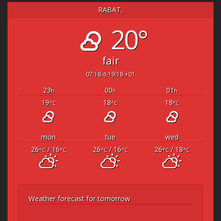
RABAT,
20°
fair
07:18
19:18 +01
23
00
01
h
h
h
19
18
18
°C
°C
°C
mon
tue
wed
26
/ 16
26
/ 16
26
/ 18
°C
°C
°C
°C
°C
°C
Weather forecast for tomorrow