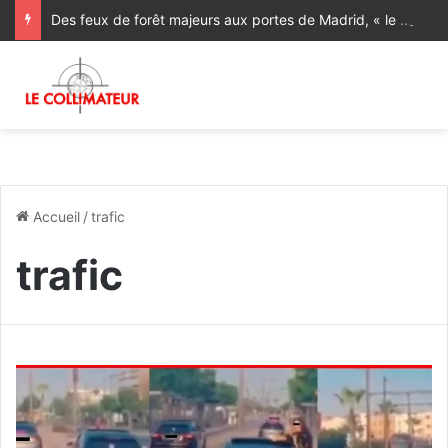
Des feux de forêt majeurs aux portes de Madrid, « le pire incendie de l’histoire de la région » [Vidéos]
Accueil
/
trafic
trafic