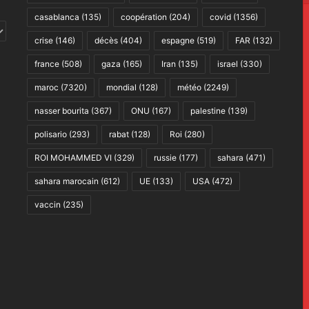
casablanca
(135)
coopération
(204)
covid
(1356)
crise
(146)
décès
(404)
espagne
(519)
FAR
(132)
france
(508)
gaza
(165)
Iran
(135)
israel
(330)
maroc
(7320)
mondial
(128)
météo
(2249)
nasser bourita
(367)
ONU
(167)
palestine
(139)
polisario
(293)
rabat
(128)
Roi
(280)
ROI MOHAMMED VI
(329)
russie
(177)
sahara
(471)
sahara marocain
(612)
UE
(133)
USA
(472)
vaccin
(235)