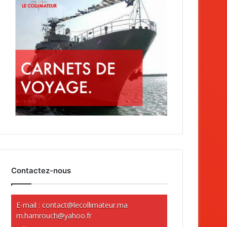
Contactez-nous
E-mail :
contact@lecollimateur.ma
m.hamrouch@yahoo.fr