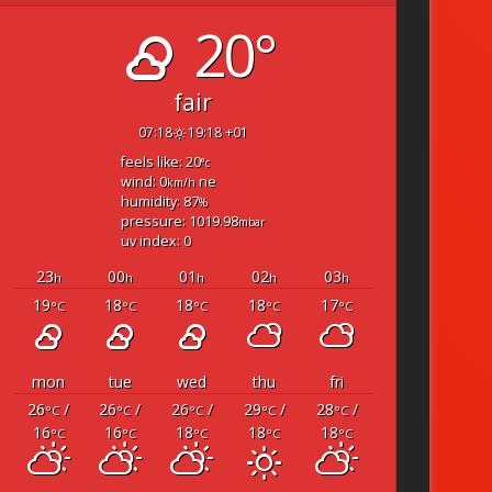
20°
fair
07:18
19:18 +01
feels like: 20
°c
wind: 0
ne
km/h
humidity: 87
%
pressure: 1019.98
mbar
uv index: 0
23
00
01
02
03
h
h
h
h
h
19
18
18
18
17
°C
°C
°C
°C
°C
mon
tue
wed
thu
fri
26
/
26
/
26
/
29
/
28
/
°C
°C
°C
°C
°C
16
16
18
18
18
°C
°C
°C
°C
°C