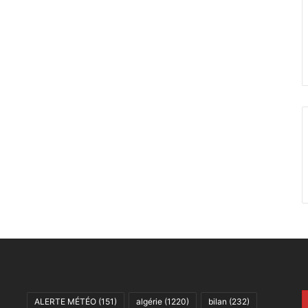
ALERTE MÉTÉO
(151)
algérie
(1220)
bilan
(232)