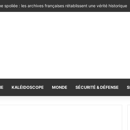
e spoliée : les archives françaises rétablissent une vérité historique
IE
KALÉIDOSCOPE
MONDE
SÉCURITÉ & DÉFENSE
S