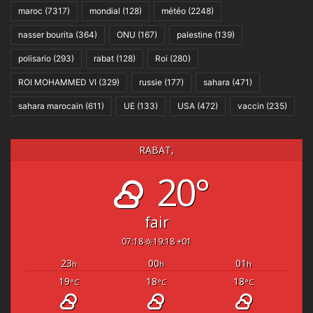
maroc
(7317)
mondial
(128)
météo
(2248)
nasser bourita
(364)
ONU
(167)
palestine
(139)
polisario
(293)
rabat
(128)
Roi
(280)
ROI MOHAMMED VI
(329)
russie
(177)
sahara
(471)
sahara marocain
(611)
UE
(133)
USA
(472)
vaccin
(235)
RABAT,
20°
fair
07:18
19:18 +01
23
00
01
h
h
h
19
18
18
°C
°C
°C