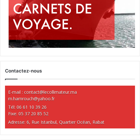
Contactez-nous
E-mail :
contact@lecollimateur.ma
m.hamrouch@yahoo.fr
Tél: 06 61 10 39 26
Fixe: 05 37 20 85 52
Adresse: 6, Rue Istanbul, Quartier Océan, Rabat