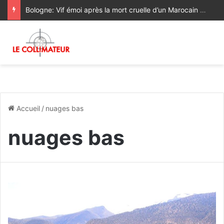
Bologne: Vif émoi après la mort cruelle d’un Marocain aux mains de policiers italiens
Accueil
/
nuages bas
nuages bas