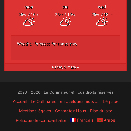
mon
tue
wed
26
/ 16
26
/ 16
26
/ 18
°C
°C
°C
°C
°C
°C
Weather forecast for tomorrow
Rabat,
climate ▸
2020 - 2026 | Le Collimateur © Tous droits réservés
Accueil
Le Collimateur, en quelques mots …
L’équipe
Mentions légales
Contactez Nous
Plan du site
Français
Arabe
Politique de confidentialité