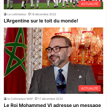
ACTUALITÉ
Le collimateur
18 décembre 2022
L’Argentine sur le toit du monde!
ACTUALITÉ
le Collimateur MAP
17 décembre 2022
Le Roi Mohammed VI adresse un message