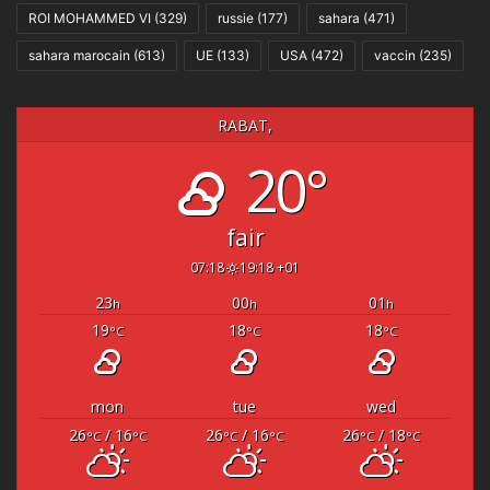
ROI MOHAMMED VI
(329)
russie
(177)
sahara
(471)
sahara marocain
(613)
UE
(133)
USA
(472)
vaccin
(235)
RABAT,
20°
fair
07:18
19:18 +01
23
00
01
h
h
h
19
18
18
°C
°C
°C
mon
tue
wed
26
/ 16
26
/ 16
26
/ 18
°C
°C
°C
°C
°C
°C