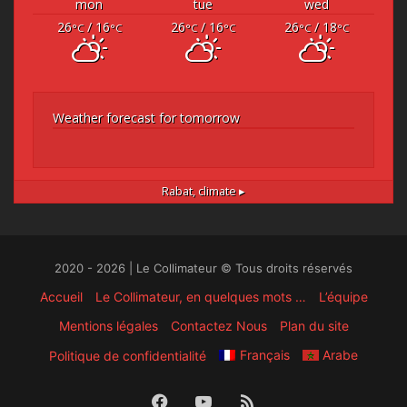
mon
tue
wed
26
/ 16
26
/ 16
26
/ 18
°C
°C
°C
°C
°C
°C
Weather forecast for tomorrow
Rabat,
climate ▸
2020 - 2026 | Le Collimateur © Tous droits réservés
Accueil
Le Collimateur, en quelques mots …
L’équipe
Mentions légales
Contactez Nous
Plan du site
Français
Arabe
Politique de confidentialité
Facebook
YouTube
RSS