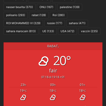
nasser bourita
(370)
ONU
(167)
palestine
(139)
polisario
(293)
rabat
(128)
Roi
(280)
ROI MOHAMMED VI
(329)
russie
(177)
sahara
(471)
sahara marocain
(613)
UE
(133)
USA
(472)
vaccin
(235)
RABAT,
20°
fair
07:18
19:18 +01
23
00
01
h
h
h
19
18
18
°C
°C
°C