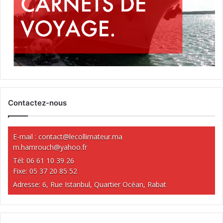
Contactez-nous
E-mail :
contact@lecollimateur.ma
m.hamrouch@yahoo.fr
Tél: 06 61 10 39 26
Fixe: 05 37 20 85 52
Adresse: 6, Rue Istanbul, Quartier Océan, Rabat