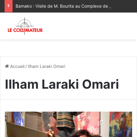
Bamako : Visite de M. Bourita au Complexe de Formation Professionnelle Mohammed VI [Vidéo]
Accueil
/
Ilham Laraki Omari
Ilham Laraki Omari