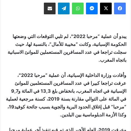
ماسنجر
واتساب
تيلقرام
مشاركة عبر البريد
يبدو أن عملية “مرحبا 2022″، لم تلبي التوقعات التي وضعتها
الحكومة الإسبانية، وكانت “مخيبة للأمال”، بالنسبة لها، حيث
سجلت تراجعا في عدد المسافرين المستعملين للموانئ الاسبانية
باتجاه المغرب.
وأفادت وزارة الداخلية الإسبانية، أن عملية “مرحبا 2022″،
عرفت تراجعا كبيرا في عدد المسافرين المستعلمين للموانئ
الإسبانية في اتجاه المغرب، بانخفاض بلغ 13,3 في المائة و9,7
في المائة على التوالي مقارنة بسنة 2019، كسنة مرجعية لعملية
“مرحبا” قبل إغلاق الحدود البرية والجوية بسبب جائحة كوفيد19،
وكذا الأزمة الدبلوماسية بين البلدين.
وعرفت 2019، العام الأخير الذي تم فيه تنفيذ آخر عملية مرحبا