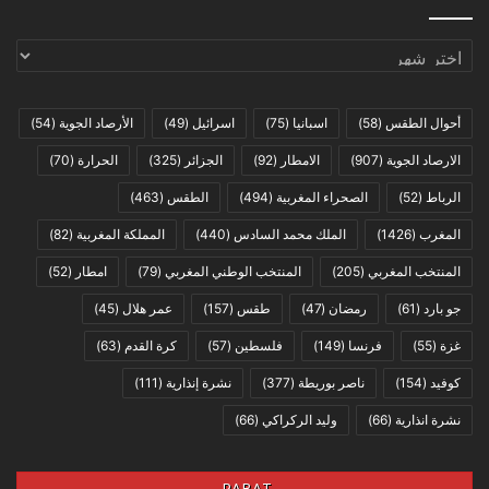
Archives
أحوال الطقس
(58)
اسبانيا
(75)
اسرائيل
(49)
الأرصاد الجوية
(54)
الارصاد الجوية
(907)
الامطار
(92)
الجزائر
(325)
الحرارة
(70)
الرباط
(52)
الصحراء المغربية
(494)
الطقس
(463)
المغرب
(1426)
الملك محمد السادس
(440)
المملكة المغربية
(82)
المنتخب المغربي
(205)
المنتخب الوطني المغربي
(79)
امطار
(52)
جو بارد
(61)
رمضان
(47)
طقس
(157)
عمر هلال
(45)
غزة
(55)
فرنسا
(149)
فلسطين
(57)
كرة القدم
(63)
كوفيد
(154)
ناصر بوريطة
(377)
نشرة إنذارية
(111)
نشرة انذارية
(66)
وليد الركراكي
(66)
RABAT,