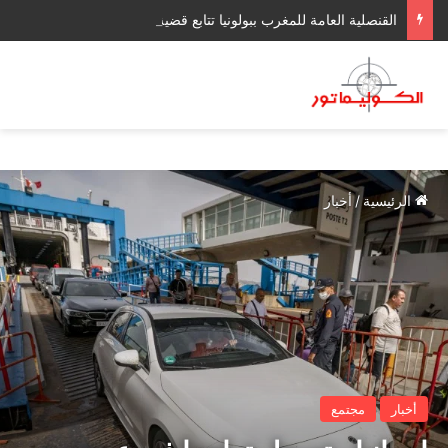
القنصلية العامة للمغرب ببولونيا تتابع قضية وفاة المواطن المغربي عبد الرحيم فقير وتؤكد مواكبة أسرته حتى استكمال التحقيقات والإجراءات القضائية
الرئيسية
/
أخبار
أخبار
مجتمع