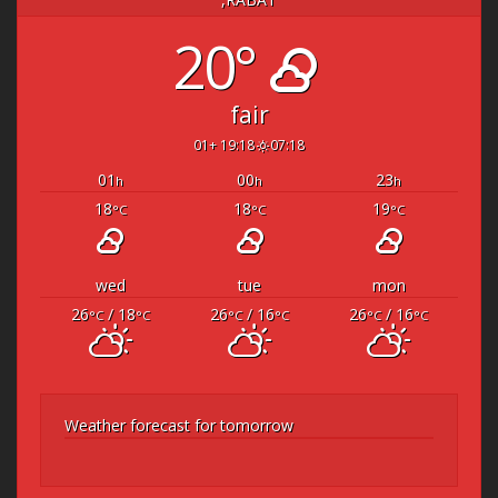
20°
fair
19:18 +01
07:18
01
00
23
h
h
h
18
18
19
°C
°C
°C
wed
tue
mon
26
/ 18
26
/ 16
26
/ 16
°C
°C
°C
°C
°C
°C
Weather forecast for tomorrow