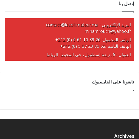
إتصل بنا
البريد الإلكتروني :
contact@lecollimateur.ma
m.hamrouch@yahoo.fr
الهاتف المحمول:
+212 (0) 6 61 10 39 26
الهاتف الثابت:
+212 (0) 5 37 20 85 52
العنوان : 6، زنقة إسطنبول، حي المحيط، الرباط
تابعونا على الفايسبوك
Archives