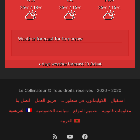
26
/ 18
26
/ 16
26
/ 16
°C
°C
°C
°C
°C
°C
Weather forecast for tomorrow
10 days weather forecast ▸
Rabat,
2020 - 2026 | Le Collimateur © Tous droits réservés
استقبال
الكوليماتور، في سطور …
فريق العمل
اتصل بنا
الفرنسية
معلومات قانونية
تصميم الموقع
سياسة الخصوصية
العربية
فيسبوك
‫YouTube
ملخص