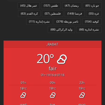
جو بارد
(61)
رمضان
(47)
طقس
(157)
عمر هلال
(45)
غزة
(55)
فرنسا
(149)
فلسطين
(57)
كرة القدم
(63)
كوفيد
(154)
ناصر بوريطة
(376)
نشرة إنذارية
(111)
نشرة انذارية
(66)
وليد الركراكي
(66)
RABAT,
20°
fair
19:18 +01
07:18
01
00
23
h
h
h
18
18
19
°C
°C
°C
wed
tue
mon