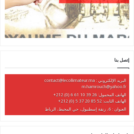
إتصل بنا
البريد الإلكتروني :
contact@lecollimateur.ma
m.hamrouch@yahoo.fr
الهاتف المحمول:
+212 (0) 6 61 10 39 26
الهاتف الثابت:
+212 (0) 5 37 20 85 52
العنوان : 6، زنقة إسطنبول، حي المحيط، الرباط