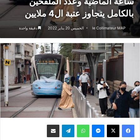
ساعة الماضية وعدد الملقحين
بالكامل يتجاوز عتبة ال4 ملايين
le Collimateur MAP
الخميس 20 يناير 2022
دقيقة واحدة
ماسنجر
واتساب
تيلقرام
مشاركة عبر البريد