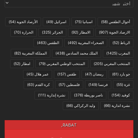
Archives
أحوال الطقس
(58)
اسبانيا
(75)
اسرائيل
(49)
الأرصاد الجوية
(54)
الارصاد الجوية
(907)
الامطار
(92)
الجزائر
(325)
الحرارة
(70)
الرباط
(52)
الصحراء المغربية
(492)
الطقس
(463)
المغرب
(1425)
الملك محمد السادس
(438)
المملكة المغربية
(82)
المنتخب المغربي
(205)
المنتخب الوطني المغربي
(79)
امطار
(52)
جو بارد
(61)
رمضان
(47)
طقس
(157)
عمر هلال
(45)
غزة
(55)
فرنسا
(149)
فلسطين
(57)
كرة القدم
(63)
كوفيد
(154)
ناصر بوريطة
(376)
نشرة إنذارية
(111)
نشرة انذارية
(66)
وليد الركراكي
(66)
RABAT,