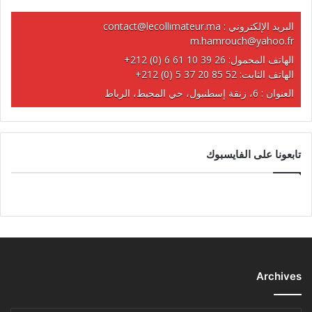
البريد الإلكتروني :
contact@lecollimateur.ma
m.hamrouch@yahoo.fr
الهاتف المحمول:
+212 (0) 6 61 10 39 26
الهاتف الثابت:
+212 (0) 5 37 20 85 52
العنوان : 6، زنقة إسطنبول، حي المحيط، الرباط
تابعونا على الفايسبوك
Archives