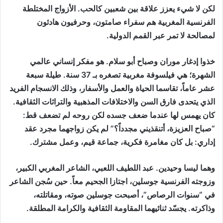
لكن لا شيء يعزز علاقة بين شعبين كالحب. الأزواج المختلطة
الفرنسية المغربية هم سفراء صامتون، وحرفيون هادئون
لمصالحة لا تمر عبر القمم الدولية.
خذوا إدغار موران وصباح أبو سلام. هو مفكر إنساني عالمي
الشهرة؛ هي فيلسوفة مغربية تصغره بـ 37 سنة. طيلة سبعة
عشر عاماً، تقاسما الحياة والعمل والأسفار، وذلك الانسجام الفريد
الذي يتحدى فارق السن والاختلافات المذهبية والتراثات الثقافية.
كان يهمس لها عندما ضعف جسده لكن روحه لم تضعف قط:
“صباح العزيزة، أتنقذيني مجدداً؟” لم يكن زواجهما مجرد عقد
إداري: بل كان مغامرة فكرية، جماعة قيم، وعمل مشترك.
وهما ليسا وحيدين. عبد اللطيف اللعبي، الشاعر المغربي الكبير،
وزوجته الفرنسية جوسلين، اجتازا الجحيم معاً. حين سُجن الشاعر
في “سنوات الرصاص”، أصبحت جوسلين صوته، ومقاتلته،
وذاكرته. يجسّد ثنائيهما المقاومة الثقافية والكرامة المطلقة.