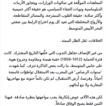
المعاهدات الموقّعة في صالونات الوزارات، ويتجاوز الأزمات
الدبلوماسية ونوبات الجفاء السياسي، هو حقيقة أكثر حميمية
وأكثر صلابة: حقيقة القلوب الممتزجة، والمصائر المتقاطعة،
والأزواج المختلطة التي تعيد كل يوم اختراع الرابط بين ضفتي
البحر الأبيض المتوسط.
الخلافات: ثقل الظل الممتد.
من غير الإنصاف تجاهل الندوب التي خلّفها التاريخ المشترك. كانت
فترة الحماية (1912-1956) حقبة هيمنة ومقاومة وجروح هوية.
على جانبي المتوسط، ما زالت بعض الذاكرة تنزف. كما شهدت
“سنوات الرصاص” في المغرب بعد الاستقلال تواطؤات غامضة
أحياناً. وفرنسا، أرض الاستقبال، لم تكن دائماً حنونة مع مهاجريها
المغاربة ولا مع أبنائهم.
لكن هذه الآلام، عوض إنكارها، يجب مواجهتها بنظرة صادقة. فبهذا
الثمن فقط يصبح الوفاق صادقاً.