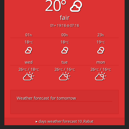
20°
fair
19:18 +01
07:18
01
00
23
h
h
h
18
18
19
°C
°C
°C
wed
tue
mon
26
/ 18
26
/ 16
26
/ 16
°C
°C
°C
°C
°C
°C
Weather forecast for tomorrow
10 days weather forecast ▸
Rabat,