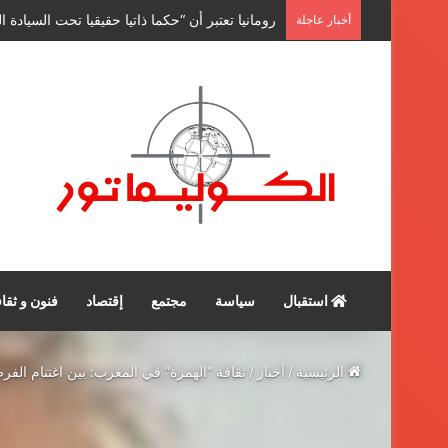
السيد بوريطة يستقبل مستشار رئيس جمهورية روما
أخبار عاجلة
استقبال
سياسة
مجتمع
إقتصاد
فنون و ثقا
الرئيسية
/
أخبار
/
ثقافة “الهمزة” في المغرب: بين اغتنام الفر