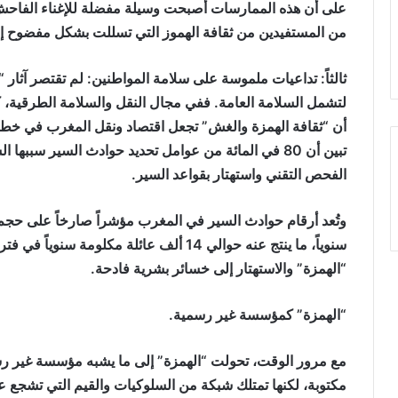
على أن هذه الممارسات أصبحت وسيلة مفضلة للإغناء الفاحش
من المستفيدين من ثقافة الهموز التي تسللت بشكل مفضوح إلى
ثالثاً: تداعيات ملموسة على سلامة المواطنين: لم تقتصر آثار
لتشمل السلامة العامة. ففي مجال النقل والسلامة الطرقية، كش
أن “ثقافة الهمزة والغش” تجعل اقتصاد ونقل المغرب في خطر
تبين أن 80 في المائة من عوامل تحديد حوادث السير س
الفحص التقني واستهتار بقواعد السير.
وتُعد أرقام حوادث السير في المغرب مؤشراً صارخاً على حجم
سنوياً، ما ينتج عنه حوالي 14 ألف عائلة م
“الهمزة” والاستهتار إلى خسائر بشرية فادحة.
“الهمزة” كمؤسسة غير رسمية.
مع مرور الوقت، تحولت “الهمزة” إلى ما يشبه مؤسسة غير رسم
مكتوبة، لكنها تمتلك شبكة من السلوكيات والقيم التي تشجع ع