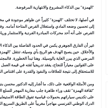
“الهمزة” بين الذكاء المشروع والانتهازية المرفوضة.
في أصلها، لا تختلف “الهمزة” كثيراً عن ظواهر موجودة في مخ
إلى تحسين وضعه المادي واستغلال الفرص المتاحة أمامه. وفي ال
الفرص على أنه أحد محركات المبادرة الفردية والاستثمار ورياد
غير أن الفارق الجوهري يكمن في الحدود الفاصلة بين الذكاء الا
والأخلاق. حين يصبح الهدف هو الربح بأي وسيلة، تنتقل “الهمزة
المرضي الذي يبرر الغاية بالوسيلة. وهنا تبدأ الخطورة. فالمجت
على القوانين معياراً للنجاح، يفقد تدريجياً ثقته في قيمة العمل
للاستحقاق إلى نتيجة للعلاقات والنفوذ والقدرة على اقتناص 
ومن الأمثلة الواقعية على ذلك، ما أشار إليه الدكتور محسن 
“ثقافة الهمزة” تقف وراء ظاهرة جلب مغاربة المهجر للسلع ا
على تكديس سياراتهم بحمولات قياسية تفوق الطاقة الاستيعابية 
الدرك الوطني الفرنسي مهاجراً مغربياً على الطريق السريع ال