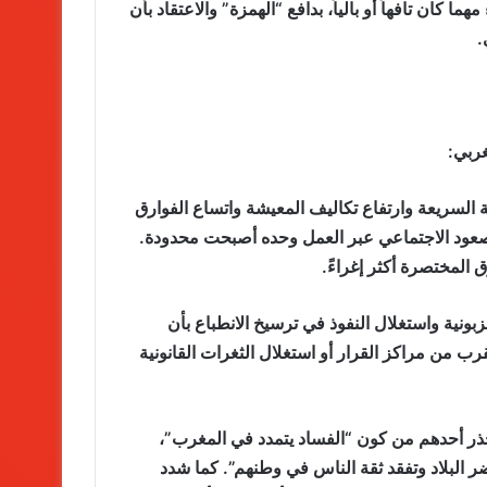
مهما كان تافهاً أو بالياً، بدافع “الهمزة” والاعتقاد بأن
.
ربي:
دية السريعة وارتفاع تكاليف المعيشة واتساع الفوارق
صعود الاجتماعي عبر العمل وحده أصبحت محدودة.
المختصرة أكثر إغراءً.
بونية واستغلال النفوذ في ترسيخ الانطباع بأن
القرب من مراكز القرار أو استغلال الثغرات القانونية
ر أحدهم من كون “الفساد يتمدد في المغرب”،
ضر البلاد وتفقد ثقة الناس في وطنهم”. كما شدد