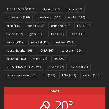
ALERTE MÉTÉO
(151)
algérie
(1219)
bilan
(232)
casablanca
(135)
coopération
(204)
covid
(1356)
crise
(146)
décès
(404)
espagne
(519)
FAR
(132)
france
(507)
gaza
(165)
Iran
(135)
israel
(330)
maroc
(7319)
mondial
(128)
météo
(2248)
nasser bourita
(366)
ONU
(167)
palestine
(139)
polisario
(293)
rabat
(128)
Roi
(280)
ROI MOHAMMED VI
(329)
russie
(177)
sahara
(471)
sahara marocain
(612)
UE
(133)
USA
(472)
vaccin
(235)
RABAT,
20°