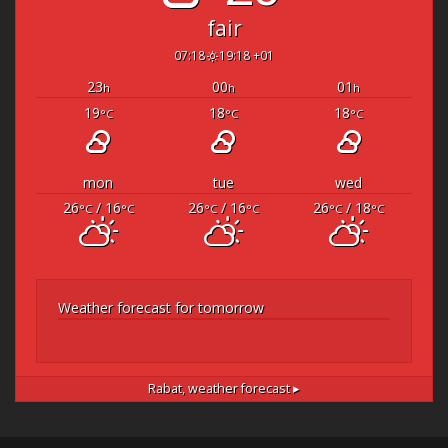
fair
07:18
19:18 +01
23
00
01
h
h
h
19
18
18
°C
°C
°C
mon
tue
wed
26
/ 16
26
/ 16
26
/ 18
°C
°C
°C
°C
°C
°C
Weather forecast for tomorrow
Rabat,
weather forecast ▸