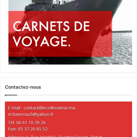
Contactez-nous
E-mail :
contact@lecollimateur.ma
m.hamrouch@yahoo.fr
Tél: 06 61 10 39 26
Fixe: 05 37 20 85 52