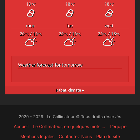
19
18
18
°C
°C
°C
mon
tue
wed
26
/ 16
26
/ 16
26
/ 18
°C
°C
°C
°C
°C
°C
Weather forecast for tomorrow
Rabat,
climate ▸
2020 - 2026 | Le Collimateur © Tous droits réservés
Accueil
Le Collimateur, en quelques mots …
L’équipe
Mentions légales
Contactez Nous
Plan du site