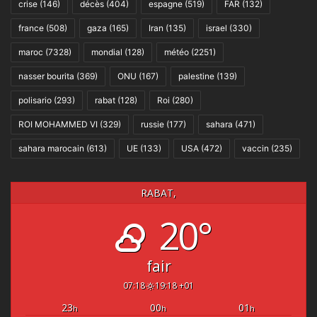
crise
(146)
décès
(404)
espagne
(519)
FAR
(132)
france
(508)
gaza
(165)
Iran
(135)
israel
(330)
maroc
(7328)
mondial
(128)
météo
(2251)
nasser bourita
(369)
ONU
(167)
palestine
(139)
polisario
(293)
rabat
(128)
Roi
(280)
ROI MOHAMMED VI
(329)
russie
(177)
sahara
(471)
sahara marocain
(613)
UE
(133)
USA
(472)
vaccin
(235)
RABAT,
20°
fair
07:18
19:18 +01
23
00
01
h
h
h