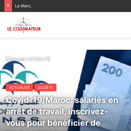
Le Maroc et le Mali réaffirment leur volonté d’imprimer un nouvel élan à leur partenariat stratégique
Accueil
/
ACTUALITÉ
ACTUALITÉ
SOCIÉTÉ
Covid-19/Maroc: salariés en
arrêt de travail, inscrivez-
vous pour bénéficier de