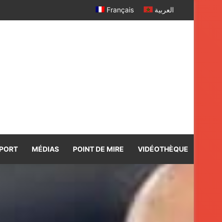
r davantage
Français
العربية
PORT
MÉDIAS
POINT DE MIRE
VIDÉOTHÈQUE