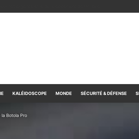
e la coopération, volonté commune de la renforcer et de la diversifie
IE
KALÉIDOSCOPE
MONDE
SÉCURITÉ & DÉFENSE
S
a Botola Pro