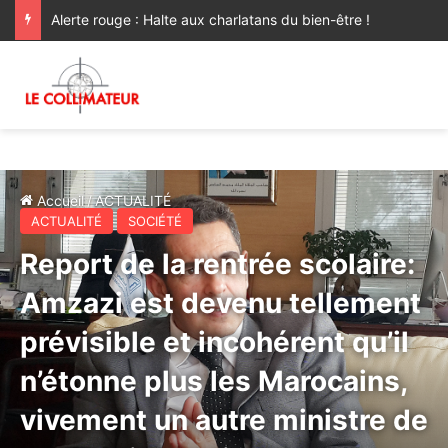
Accra : Sur Très Haute Instruction Royale, M. Bourita représente Sa Majesté le Roi au Sommet extraordinaire de l’UA sur l’élimination du Sida d’ici 2030
Accueil
/
ACTUALITÉ
ACTUALITÉ
SOCIÉTÉ
Report de la rentrée scolaire:
Amzazi est devenu tellement
prévisible et incohérent qu’il
n’étonne plus les Marocains,
vivement un autre ministre de