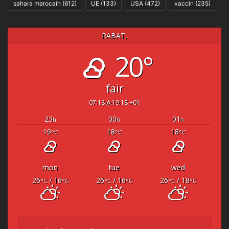
sahara marocain
(612)
UE
(133)
USA
(472)
vaccin
(235)
RABAT,
20°
fair
07:18
19:18 +01
23
00
01
h
h
h
19
18
18
°C
°C
°C
mon
tue
wed
26
/ 16
26
/ 16
26
/ 18
°C
°C
°C
°C
°C
°C