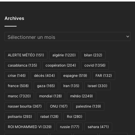
Archives
Archives
ALERTE MÉTÉO
(151)
algérie
(1220)
bilan
(232)
casablanca
(135)
coopération
(204)
covid
(1356)
crise
(146)
décès
(404)
espagne
(519)
FAR
(132)
france
(508)
gaza
(165)
Iran
(135)
israel
(330)
maroc
(7320)
mondial
(128)
météo
(2249)
nasser bourita
(367)
ONU
(167)
palestine
(139)
polisario
(293)
rabat
(128)
Roi
(280)
ROI MOHAMMED VI
(329)
russie
(177)
sahara
(471)