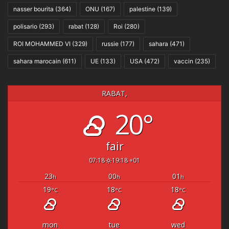
nasser bourita
(364)
ONU
(167)
palestine
(139)
polisario
(293)
rabat
(128)
Roi
(280)
ROI MOHAMMED VI
(329)
russie
(177)
sahara
(471)
sahara marocain
(611)
UE
(133)
USA
(472)
vaccin
(235)
RABAT,
20°
fair
07:18
19:18 +01
23
00
01
h
h
h
19
18
18
°C
°C
°C
mon
tue
wed