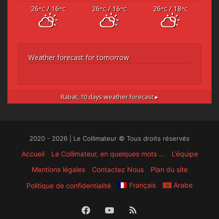
26
/ 16
26
/ 16
26
/ 18
°C
°C
°C
°C
°C
°C
Weather forecast for tomorrow
Rabat,
10 days weather forecast ▸
2020 - 2026 | Le Collimateur © Tous droits réservés
Accueil
Le Collimateur, en quelques mots …
L’équipe
Mentions légales
Contactez Nous
Plan du site
Français
Arabe
Politique de confidentialité
Facebook
YouTube
RSS