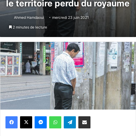
le territoire perdu du royaume
Ahmed Hamdaoui
mercredi 23 juin 2021
2 minutes de lecture
Messenger
WhatsApp
Telegram
Partager par email