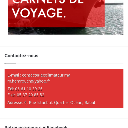
Contactez-nous
E-mail :
contact@lecollimateur.ma
m.hamrouch@yahoo.fr
Tél: 06 61 10 39 26
Fixe: 05 37 20 85 52
Adresse: 6, Rue Istanbul, Quartier Océan, Rabat
Retrouvez-nous sur Facebook