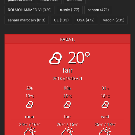
ROI MOHAMMED VI
(329)
russie
(177)
sahara
(471)
sahara marocain
(613)
UE
(133)
USA
(472)
vaccin
(235)
RABAT,
20°
fair
07:18
19:18 +01
23
00
01
h
h
h
19
18
18
°C
°C
°C
mon
tue
wed
26
/ 16
26
/ 16
26
/ 18
°C
°C
°C
°C
°C
°C