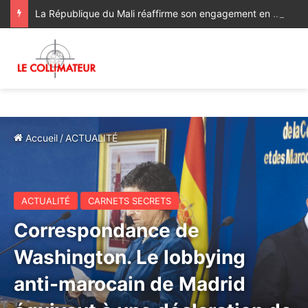
La République du Mali réaffirme son engagement en faveur de l’Initiative de Sa Majesté le Roi Mohammed VI visant à favoriser l’accès des pays du Sahel à l’Océan Atlantique
Accueil
/
ACTUALITÉ
ACTUALITÉ
CARNETS SECRETS
Correspondance de
Washington. Le lobbying
anti-marocain de Madrid