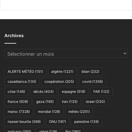
Archives
Archives
ALERTE MÉTÉO
(151)
algérie
(1221)
bilan
(232)
casablanca
(135)
coopération
(205)
covid
(1356)
crise
(146)
décès
(404)
espagne
(519)
FAR
(132)
france
(508)
gaza
(165)
Iran
(135)
israel
(330)
maroc
(7328)
mondial
(128)
météo
(2251)
nasser bourita
(369)
ONU
(167)
palestine
(139)
polisario
(293)
rabat
(128)
Roi
(280)