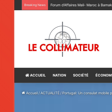
Maroc – Mali: lancement à Bamako de
Breaking News
ACCUEIL
NATION
SOCIÉTÉ
ÉCONOM
Accueil
/
ACTUALITÉ
/
Portugal: Un consulat mobile 