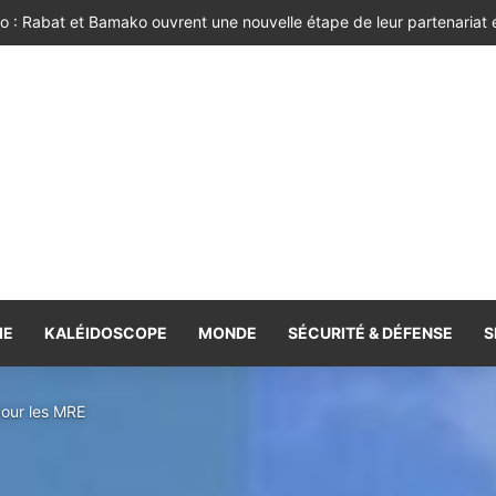
 la quatrième session de la Grande Commission mixte de coopératio
IE
KALÉIDOSCOPE
MONDE
SÉCURITÉ & DÉFENSE
S
pour les MRE