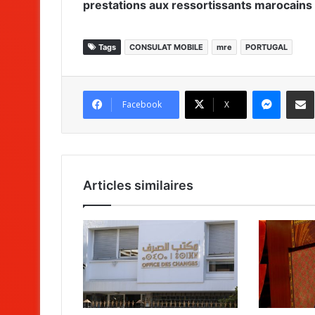
prestations aux ressortissants marocains 
Tags
CONSULAT MOBILE
mre
PORTUGAL
Messenger
Partag
Facebook
X
Articles similaires