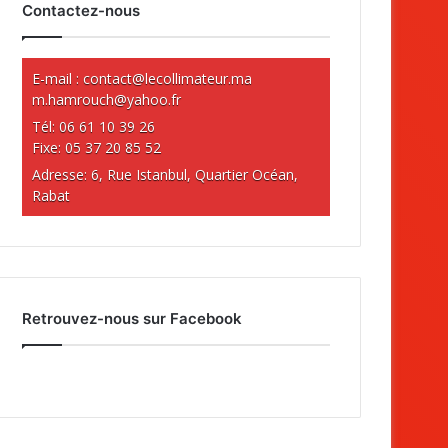
Contactez-nous
E-mail :
contact@lecollimateur.ma
m.hamrouch@yahoo.fr
Tél: 06 61 10 39 26
Fixe: 05 37 20 85 52
Adresse: 6, Rue Istanbul, Quartier Océan,
Rabat
Retrouvez-nous sur Facebook