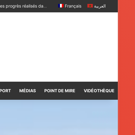
Le renforcement de la coopération économique et d’investissement au menu des discussions des ministres des Affaires étrangères du Maroc et du Ghana
Français
العربية
PORT
MÉDIAS
POINT DE MIRE
VIDÉOTHÈQUE