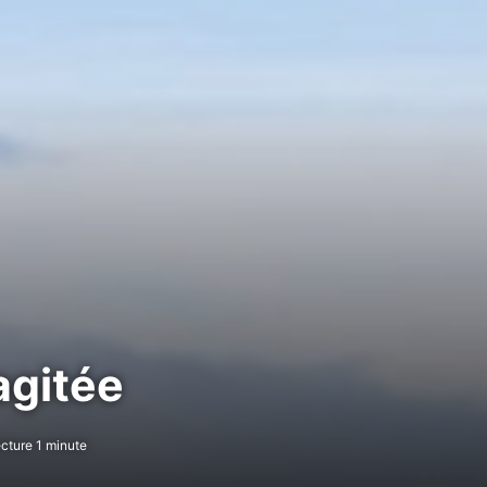
agitée
cture 1 minute