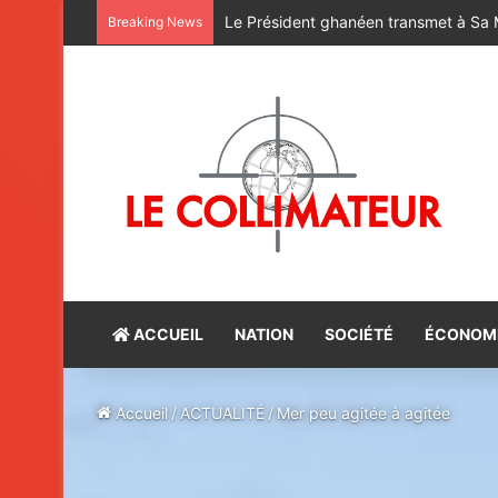
Breaking News
ACCUEIL
NATION
SOCIÉTÉ
ÉCONOM
Accueil
/
ACTUALITÉ
/
Mer peu agitée à agitée