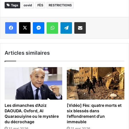
Tags
covid
FÈS
RESTRICTIONS
Messenger
WhatsApp
Telegram
Partager par email
Articles similaires
Les dimanches d’Aziz
[Vidéo] Fès: quatre morts et
DAOUDA. Oxford, Al
six blessés dans
Quaraouiyine ou le mystère
l’effondrement d’un
du décrochage
immeuble
31 mai 2026
21 mai 2026