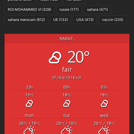
ROI MOHAMMED VI
(329)
russie
(177)
sahara
(471)
sahara marocain
(612)
UE
(133)
USA
(472)
vaccin
(235)
RABAT,
20°
fair
07:18
19:18 +01
23
00
01
h
h
h
19
18
18
°C
°C
°C
mon
tue
wed
26
/ 16
26
/ 16
26
/ 18
°C
°C
°C
°C
°C
°C