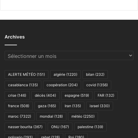
Archives
Archives
ALERTE MÉTÉO
(151)
algérie
(1220)
bilan
(232)
casablanca
(135)
coopération
(204)
covid
(1356)
crise
(146)
décès
(404)
espagne
(519)
FAR
(132)
france
(508)
gaza
(165)
Iran
(135)
israel
(330)
maroc
(7322)
mondial
(128)
météo
(2250)
nasser bourita
(367)
ONU
(167)
palestine
(139)
polisario
(293)
rabat
(128)
Roi
(280)