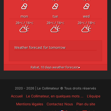
mon
tue
wed
26
/ 16
26
/ 16
26
/ 18
°C
°C
°C
°C
°C
°C
Weather forecast for tomorrow
Rabat,
10 days weather forecast ▸
2020 - 2026 | Le Collimateur © Tous droits réservés
Accueil
Le Collimateur, en quelques mots …
L’équipe
Mentions légales
Contactez Nous
Plan du site