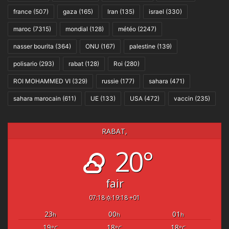
france
(507)
gaza
(165)
Iran
(135)
israel
(330)
maroc
(7315)
mondial
(128)
météo
(2247)
nasser bourita
(364)
ONU
(167)
palestine
(139)
polisario
(293)
rabat
(128)
Roi
(280)
ROI MOHAMMED VI
(329)
russie
(177)
sahara
(471)
sahara marocain
(611)
UE
(133)
USA
(472)
vaccin
(235)
RABAT,
20°
fair
07:18
19:18 +01
23
00
01
h
h
h
19
18
18
°C
°C
°C