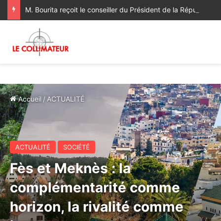
M. Bourita reçoit le conseiller du Président de la République de Roumanie, porteur d’un message adressé à SM le Roi
Accueil
/
ACTUALITÉ
ACTUALITÉ
SOCIÉTÉ
Fès et Meknès : la
complémentarité comme
horizon, la rivalité comme