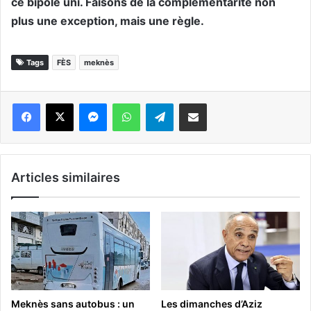
ce bipôle uni. Faisons de la complémentarité non
plus une exception, mais une règle.
Tags
FÈS
meknès
Messenger
WhatsApp
Telegram
Partager par email
Articles similaires
Meknès sans autobus : un
Les dimanches d’Aziz