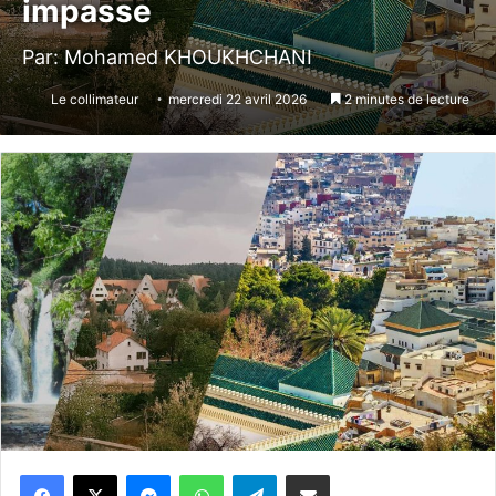
impasse
Par: Mohamed KHOUKHCHANI
Le collimateur
mercredi 22 avril 2026
2 minutes de lecture
Messenger
WhatsApp
Telegram
Partager par email