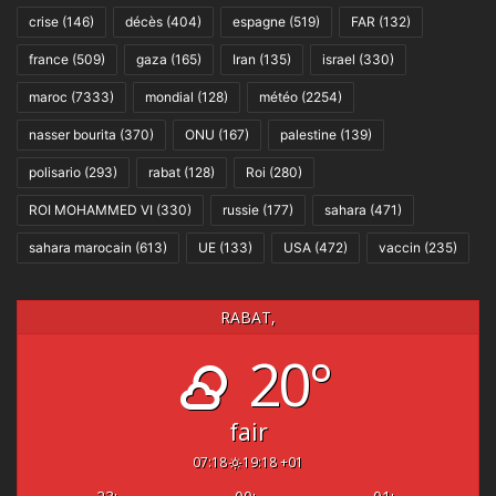
crise
(146)
décès
(404)
espagne
(519)
FAR
(132)
france
(509)
gaza
(165)
Iran
(135)
israel
(330)
maroc
(7333)
mondial
(128)
météo
(2254)
nasser bourita
(370)
ONU
(167)
palestine
(139)
polisario
(293)
rabat
(128)
Roi
(280)
ROI MOHAMMED VI
(330)
russie
(177)
sahara
(471)
sahara marocain
(613)
UE
(133)
USA
(472)
vaccin
(235)
RABAT,
20°
fair
07:18
19:18 +01