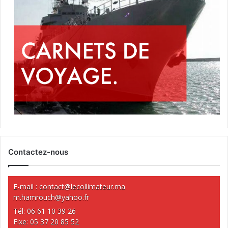
Contactez-nous
E-mail :
contact@lecollimateur.ma
m.hamrouch@yahoo.fr
Tél: 06 61 10 39 26
Fixe: 05 37 20 85 52