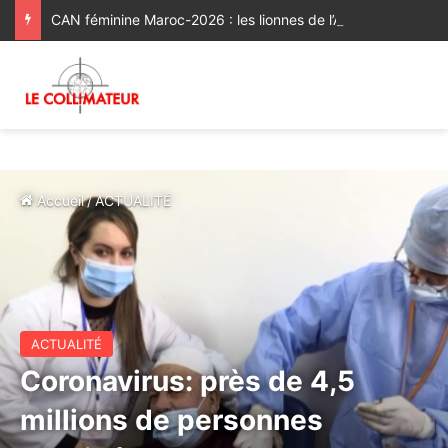
CAN féminine Maroc-2026 : les lionnes de l’Atlas réussissent leur entrée en lice [Vidéo]
Accueil
/
ACTUALITÉ
ACTUALITÉ
Coronavirus: près de 4,5
millions de personnes