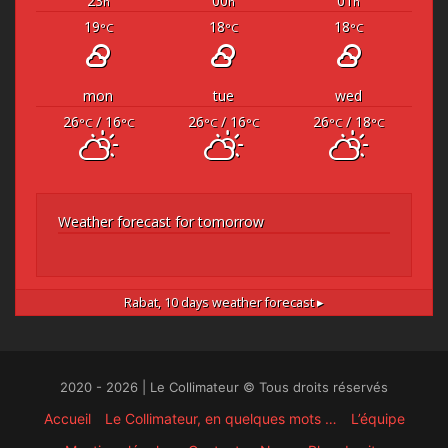
23
00
01
h
h
h
19
18
18
°C
°C
°C
mon
tue
wed
26
/ 16
26
/ 16
26
/ 18
°C
°C
°C
°C
°C
°C
Weather forecast for tomorrow
Rabat,
10 days weather forecast ▸
2020 - 2026 | Le Collimateur © Tous droits réservés
Accueil
Le Collimateur, en quelques mots …
L’équipe