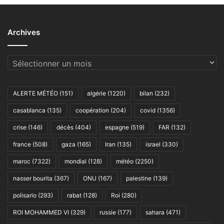
Archives
Archives
ALERTE MÉTÉO
(151)
algérie
(1220)
bilan
(232)
casablanca
(135)
coopération
(204)
covid
(1356)
crise
(146)
décès
(404)
espagne
(519)
FAR
(132)
france
(508)
gaza
(165)
Iran
(135)
israel
(330)
maroc
(7322)
mondial
(128)
météo
(2250)
nasser bourita
(367)
ONU
(167)
palestine
(139)
polisario
(293)
rabat
(128)
Roi
(280)
ROI MOHAMMED VI
(329)
russie
(177)
sahara
(471)