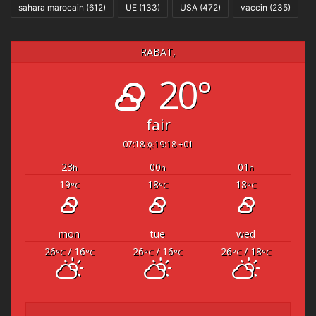
sahara marocain
(612)
UE
(133)
USA
(472)
vaccin
(235)
RABAT,
20°
fair
07:18
19:18 +01
23
00
01
h
h
h
19
18
18
°C
°C
°C
mon
tue
wed
26
/ 16
26
/ 16
26
/ 18
°C
°C
°C
°C
°C
°C