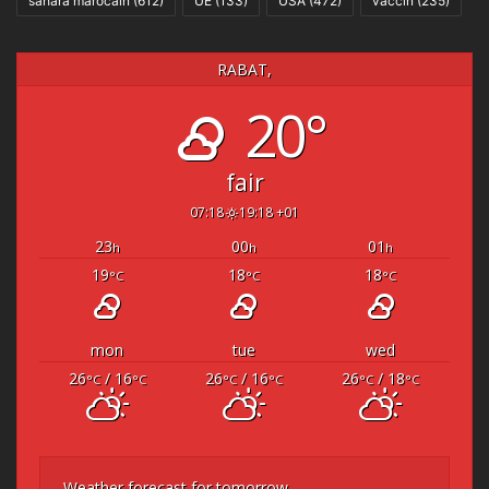
sahara marocain
(612)
UE
(133)
USA
(472)
vaccin
(235)
RABAT,
20°
fair
07:18
19:18 +01
23
00
01
h
h
h
19
18
18
°C
°C
°C
mon
tue
wed
26
/ 16
26
/ 16
26
/ 18
°C
°C
°C
°C
°C
°C
Weather forecast for tomorrow