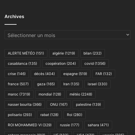
Archives
Archives
ALERTE MÉTÉO
(151)
algérie
(1219)
bilan
(232)
casablanca
(135)
coopération
(204)
covid
(1356)
crise
(146)
décès
(404)
espagne
(519)
FAR
(132)
france
(507)
gaza
(165)
Iran
(135)
israel
(330)
maroc
(7319)
mondial
(128)
météo
(2248)
nasser bourita
(366)
ONU
(167)
palestine
(139)
polisario
(293)
rabat
(128)
Roi
(280)
ROI MOHAMMED VI
(329)
russie
(177)
sahara
(471)