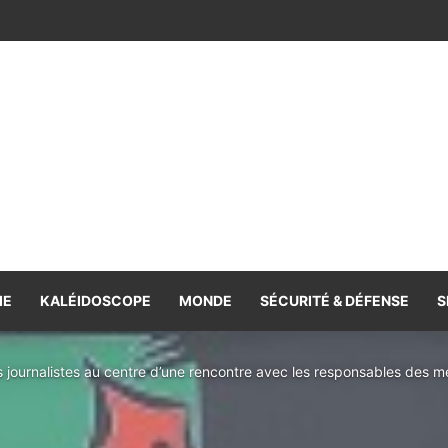
e la coopération, volonté commune de la renforcer et de la diversifie
IE
KALÉIDOSCOPE
MONDE
SÉCURITÉ & DÉFENSE
S
s journalistes au centre d’une rencontre avec les responsables des 