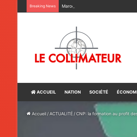
Maroc-Bénin : satisfaction du bilan d
Breaking News
ACCUEIL
NATION
SOCIÉTÉ
ÉCONOM
Accueil
/
ACTUALITÉ
/
CNP: la formation au profit de