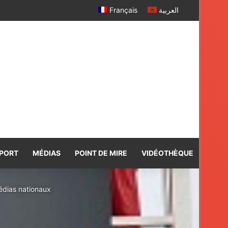
r davantage
Français
العربية
PORT
MÉDIAS
POINT DE MIRE
VIDÉOTHÈQUE
médias nationaux