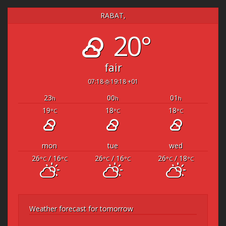
RABAT,
20°
fair
07:18
19:18 +01
23
00
01
h
h
h
19
18
18
°C
°C
°C
mon
tue
wed
26
/ 16
26
/ 16
26
/ 18
°C
°C
°C
°C
°C
°C
Weather forecast for tomorrow