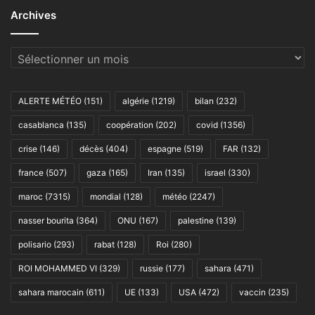
Archives
Archives
ALERTE MÉTÉO
(151)
algérie
(1219)
bilan
(232)
casablanca
(135)
coopération
(202)
covid
(1356)
crise
(146)
décès
(404)
espagne
(519)
FAR
(132)
france
(507)
gaza
(165)
Iran
(135)
israel
(330)
maroc
(7315)
mondial
(128)
météo
(2247)
nasser bourita
(364)
ONU
(167)
palestine
(139)
polisario
(293)
rabat
(128)
Roi
(280)
ROI MOHAMMED VI
(329)
russie
(177)
sahara
(471)
sahara marocain
(611)
UE
(133)
USA
(472)
vaccin
(235)