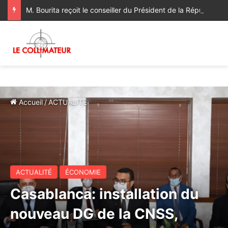
M. Bourita reçoit le conseiller du Président de la République de Roumanie, porteur d’un message adressé à SM le Roi
Accueil
/
ACTUALITÉ
ACTUALITÉ
ÉCONOMIE
Casablanca: installation du
nouveau DG de la CNSS,