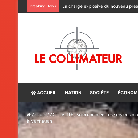
CAN féminine Maroc-2026 : les lionnes 
Breaking News
ACCUEIL
NATION
SOCIÉTÉ
ÉCONOM
Accueil
/
ACTUALITÉ
/
Voici comment les services ma
à Manhattan