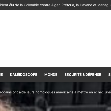
de l’Atlas réussissent leur entrée en lice [Vidéo]
IE
KALÉIDOSCOPE
MONDE
SÉCURITÉ & DÉFENSE
S
rocains ont aidé leurs homologues américains à mettre en échec une 