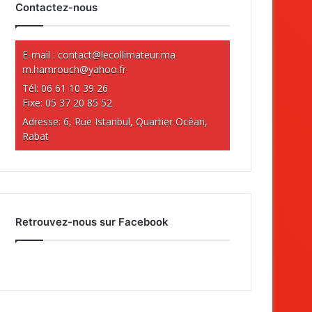
Contactez-nous
E-mail :
contact@lecollimateur.ma
m.hamrouch@yahoo.fr
Tél: 06 61 10 39 26
Fixe: 05 37 20 85 52
Adresse: 6, Rue Istanbul, Quartier Océan,
Rabat
Retrouvez-nous sur Facebook