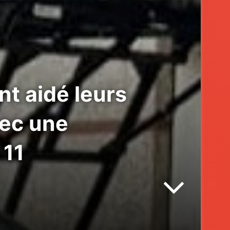
t aidé leurs
hec une
 11