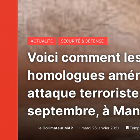
ACTUALITÉ
SÉCURITÉ & DÉFENSE
Voici comment les
homologues améri
attaque terroriste
septembre, à Man
le Collimateur MAP
mardi 26 janvier 2021
Temps 