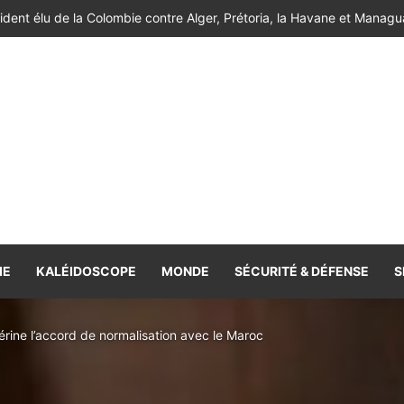
de l’Atlas réussissent leur entrée en lice [Vidéo]
IE
KALÉIDOSCOPE
MONDE
SÉCURITÉ & DÉFENSE
S
érine l’accord de normalisation avec le Maroc