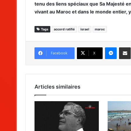
tenu des liens spéciaux que Sa Majesté e
vivant au Maroc et dans le monde entier, y
Tags
accord ratifié
israel
maroc
Messenger
Partag
Facebook
X
Articles similaires