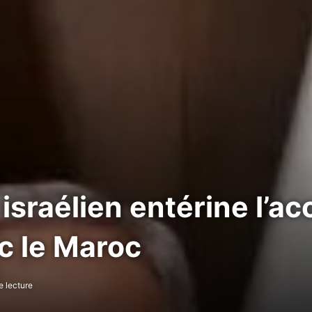
sraélien entérine l’ac
c le Maroc
e lecture