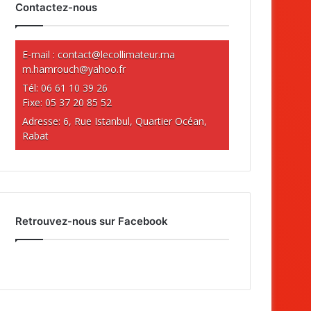
Contactez-nous
E-mail :
contact@lecollimateur.ma
m.hamrouch@yahoo.fr
Tél: 06 61 10 39 26
Fixe: 05 37 20 85 52
Adresse: 6, Rue Istanbul, Quartier Océan,
Rabat
Retrouvez-nous sur Facebook