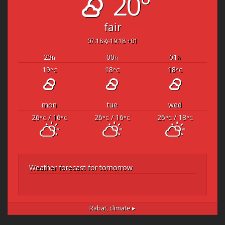
20°
fair
07:18
19:18 +01
23
00
01
h
h
h
19
18
18
°C
°C
°C
mon
tue
wed
26
/ 16
26
/ 16
26
/ 18
°C
°C
°C
°C
°C
°C
Weather forecast for tomorrow
Rabat,
climate ▸