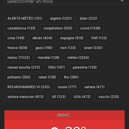
ALERTE MÉTÉO
(151)
algérie
(1221)
bilan
(232)
casablanca
(135)
coopération
(205)
covid
(1356)
crise
(146)
décès
(404)
espagne
(519)
FAR
(132)
france
(509)
gaza
(165)
Iran
(135)
israel
(330)
maroc
(7333)
mondial
(128)
météo
(2254)
nasser bourita
(370)
ONU
(167)
palestine
(139)
polisario
(293)
rabat
(128)
Roi
(280)
ROI MOHAMMED VI
(330)
russie
(177)
sahara
(471)
sahara marocain
(613)
UE
(133)
USA
(472)
vaccin
(235)
RABAT,