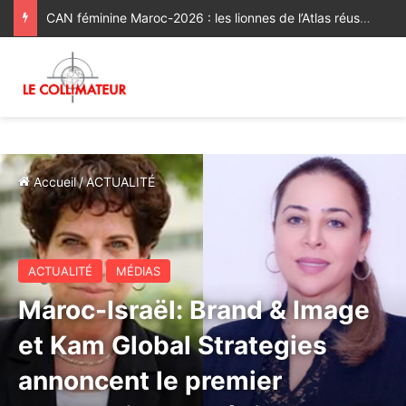
CAN féminine Maroc-2026 : les lionnes de l’Atlas réussissent leur entrée en lice [Vidéo]
Accueil
/
ACTUALITÉ
ACTUALITÉ
MÉDIAS
Maroc-Israël: Brand & Image
et Kam Global Strategies
annoncent le premier