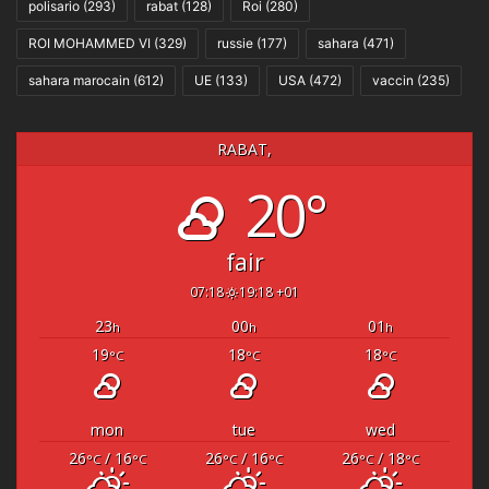
polisario
(293)
rabat
(128)
Roi
(280)
ROI MOHAMMED VI
(329)
russie
(177)
sahara
(471)
sahara marocain
(612)
UE
(133)
USA
(472)
vaccin
(235)
RABAT,
20°
fair
07:18
19:18 +01
23
00
01
h
h
h
19
18
18
°C
°C
°C
mon
tue
wed
26
/ 16
26
/ 16
26
/ 18
°C
°C
°C
°C
°C
°C