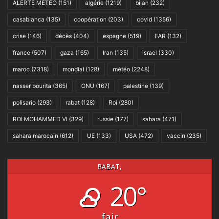
ALERTE MÉTÉO
(151)
algérie
(1219)
bilan
(232)
casablanca
(135)
coopération
(203)
covid
(1356)
crise
(146)
décès
(404)
espagne
(519)
FAR
(132)
france
(507)
gaza
(165)
Iran
(135)
israel
(330)
maroc
(7318)
mondial
(128)
météo
(2248)
nasser bourita
(365)
ONU
(167)
palestine
(139)
polisario
(293)
rabat
(128)
Roi
(280)
ROI MOHAMMED VI
(329)
russie
(177)
sahara
(471)
sahara marocain
(612)
UE
(133)
USA
(472)
vaccin
(235)
RABAT,
20°
fair