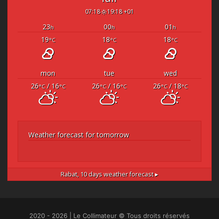
07:18
19:18 +01
23
00
01
h
h
h
19
18
18
°C
°C
°C
mon
tue
wed
26
/ 16
26
/ 16
26
/ 18
°C
°C
°C
°C
°C
°C
Weather forecast for tomorrow
Rabat,
10 days weather forecast ▸
2020 - 2026 | Le Collimateur © Tous droits réservés