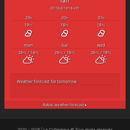
fair
07:18
19:18 +01
23
00
01
h
h
h
19
18
18
°C
°C
°C
mon
tue
wed
26
/ 16
26
/ 16
26
/ 18
°C
°C
°C
°C
°C
°C
Weather forecast for tomorrow
Rabat,
weather forecast ▸
2020 - 2026 | Le Collimateur © Tous droits réservés