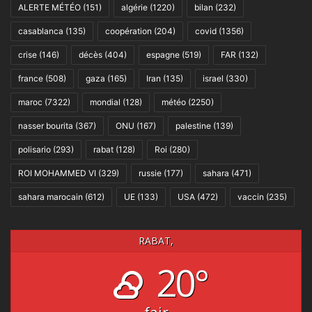
ALERTE MÉTÉO
(151)
algérie
(1220)
bilan
(232)
casablanca
(135)
coopération
(204)
covid
(1356)
crise
(146)
décès
(404)
espagne
(519)
FAR
(132)
france
(508)
gaza
(165)
Iran
(135)
israel
(330)
maroc
(7322)
mondial
(128)
météo
(2250)
nasser bourita
(367)
ONU
(167)
palestine
(139)
polisario
(293)
rabat
(128)
Roi
(280)
ROI MOHAMMED VI
(329)
russie
(177)
sahara
(471)
sahara marocain
(612)
UE
(133)
USA
(472)
vaccin
(235)
RABAT,
20°