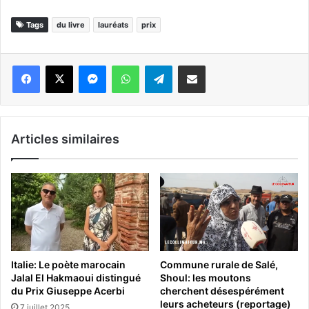
Tags
du livre
lauréats
prix
Messenger
WhatsApp
Telegram
Partager par email
Articles similaires
Italie: Le poète marocain
Commune rurale de Salé,
Jalal El Hakmaoui distingué
Shoul: les moutons
du Prix Giuseppe Acerbi
cherchent désespérément
leurs acheteurs (reportage)
7 juillet 2025