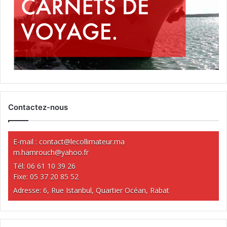
Contactez-nous
E-mail :
contact@lecollimateur.ma
m.hamrouch@yahoo.fr
Tél: 06 61 10 39 26
Fixe: 05 37 20 85 52
Adresse: 6, Rue Istanbul, Quartier Océan, Rabat