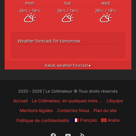
mon
tue
wed
26
/ 16
26
/ 16
26
/ 18
°C
°C
°C
°C
°C
°C
Weather forecast for tomorrow
Rabat,
weather forecast ▸
2020 - 2026 | Le Collimateur © Tous droits réservés
Accueil
Le Collimateur, en quelques mots …
L’équipe
Mentions légales
Contactez Nous
Plan du site
Français
Arabe
Politique de confidentialité
Facebook
YouTube
RSS