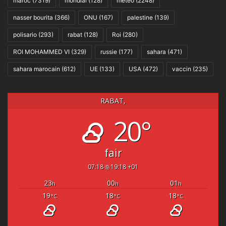
maroc
(7319)
mondial
(128)
météo
(2248)
nasser bourita
(366)
ONU
(167)
palestine
(139)
polisario
(293)
rabat
(128)
Roi
(280)
ROI MOHAMMED VI
(329)
russie
(177)
sahara
(471)
sahara marocain
(612)
UE
(133)
USA
(472)
vaccin
(235)
RABAT,
20°
fair
07:18
19:18 +01
23
00
01
h
h
h
19
18
18
°C
°C
°C