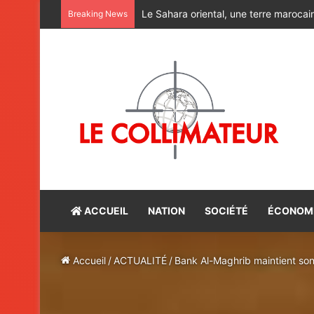
Alerte rouge : Halte aux charlatans du
Breaking News
ACCUEIL
NATION
SOCIÉTÉ
ÉCONOM
Accueil
/
ACTUALITÉ
/
Bank Al-Maghrib maintient son