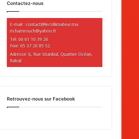
Contactez-nous
E-mail :
contact@lecollimateur.ma
m.hamrouch@yahoo.fr
Tél: 06 61 10 39 26
Fixe: 05 37 20 85 52
Adresse: 6, Rue Istanbul, Quartier Océan,
Rabat
Retrouvez-nous sur Facebook