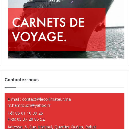
Contactez-nous
E-mail :
contact@lecollimateur.ma
m.hamrouch@yahoo.fr
Tél: 06 61 10 39 26
Fixe: 05 37 20 85 52
Adresse: 6, Rue Istanbul, Quartier Océan, Rabat