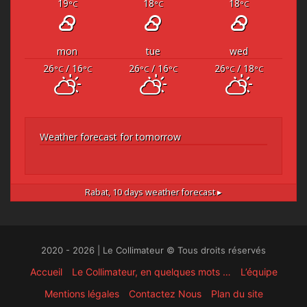
19
18
18
°C
°C
°C
mon
tue
wed
26
/ 16
26
/ 16
26
/ 18
°C
°C
°C
°C
°C
°C
Weather forecast for tomorrow
Rabat,
10 days weather forecast ▸
2020 - 2026 | Le Collimateur © Tous droits réservés
Accueil
Le Collimateur, en quelques mots …
L’équipe
Mentions légales
Contactez Nous
Plan du site