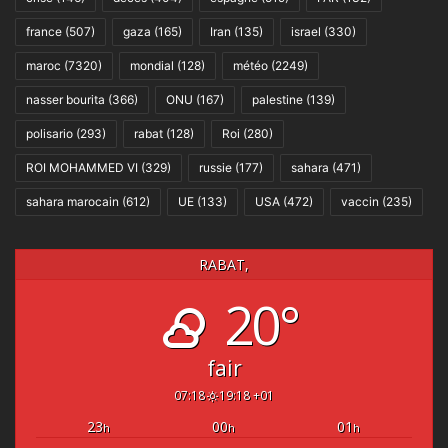
france
(507)
gaza
(165)
Iran
(135)
israel
(330)
maroc
(7320)
mondial
(128)
météo
(2249)
nasser bourita
(366)
ONU
(167)
palestine
(139)
polisario
(293)
rabat
(128)
Roi
(280)
ROI MOHAMMED VI
(329)
russie
(177)
sahara
(471)
sahara marocain
(612)
UE
(133)
USA
(472)
vaccin
(235)
RABAT,
20°
fair
07:18
19:18 +01
23
00
01
h
h
h