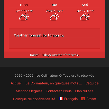
mon
tue
wed
26
/ 16
26
/ 16
26
/ 18
°C
°C
°C
°C
°C
°C
Weather forecast for tomorrow
Rabat,
10 days weather forecast ▸
2020 - 2026 | Le Collimateur © Tous droits réservés
Accueil
Le Collimateur, en quelques mots …
L’équipe
Mentions légales
Contactez Nous
Plan du site
Français
Arabe
Politique de confidentialité