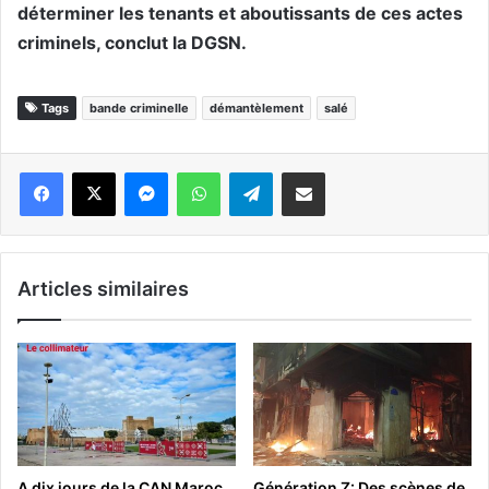
déterminer les tenants et aboutissants de ces actes
criminels, conclut la DGSN.
Tags
bande criminelle
démantèlement
salé
Messenger
WhatsApp
Telegram
Partager par email
Articles similaires
A dix jours de la CAN Maroc
Génération Z: Des scènes de