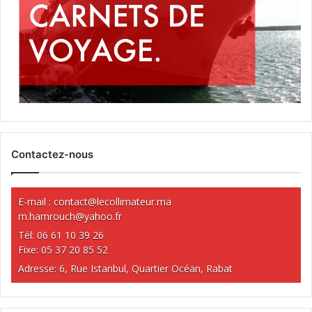
Contactez-nous
E-mail :
contact@lecollimateur.ma
m.hamrouch@yahoo.fr
Tél: 06 61 10 39 26
Fixe: 05 37 20 85 52
Adresse: 6, Rue Istanbul, Quartier Océan, Rabat