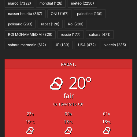
maroc
(7322)
mondial
(128)
météo
(2250)
nasser bourita
(367)
ONU
(167)
palestine
(139)
polisario
(293)
rabat
(128)
Roi
(280)
ROI MOHAMMED VI
(329)
russie
(177)
sahara
(471)
sahara marocain
(612)
UE
(133)
USA
(472)
vaccin
(235)
RABAT,
20°
fair
07:18
19:18 +01
23
00
01
h
h
h
19
18
18
°C
°C
°C