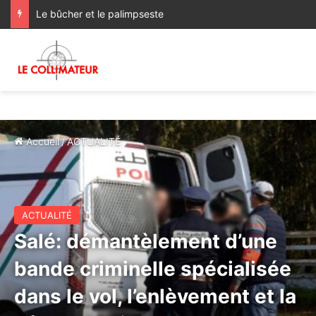
Le bûcher et le palimpseste
Accueil
/
ACTUALITÉ
ACTUALITÉ
Salé: démantèlement d’une
bande criminelle spécialisée
dans le vol, l’enlèvement et la