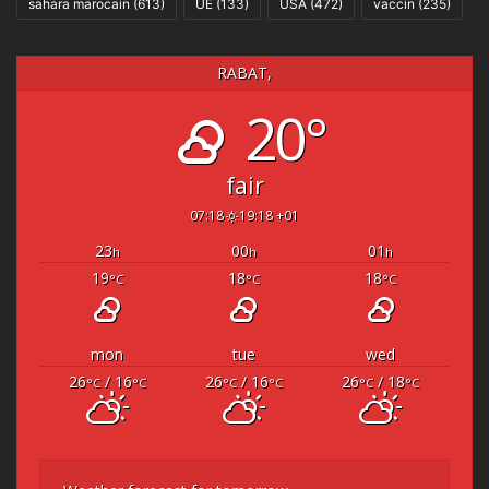
sahara marocain
(613)
UE
(133)
USA
(472)
vaccin
(235)
RABAT,
20°
fair
07:18
19:18 +01
23
00
01
h
h
h
19
18
18
°C
°C
°C
mon
tue
wed
26
/ 16
26
/ 16
26
/ 18
°C
°C
°C
°C
°C
°C