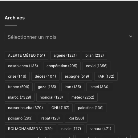
Archives
Archives
ALERTE MÉTÉO
(151)
algérie
(1221)
bilan
(232)
casablanca
(135)
coopération
(205)
covid
(1356)
crise
(146)
décès
(404)
espagne
(519)
FAR
(132)
france
(509)
gaza
(165)
Iran
(135)
israel
(330)
maroc
(7329)
mondial
(128)
météo
(2252)
nasser bourita
(370)
ONU
(167)
palestine
(139)
polisario
(293)
rabat
(128)
Roi
(280)
ROI MOHAMMED VI
(329)
russie
(177)
sahara
(471)