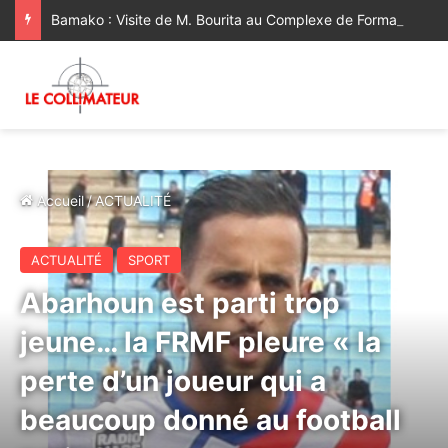
Bamako : Visite de M. Bourita au Complexe de Formation Professionnelle Mohammed VI [Vidéo]
Accueil
/
ACTUALITÉ
ACTUALITÉ
SPORT
Abarhoun est parti trop
jeune… la FRMF pleure « la
perte d’un joueur qui a
beaucoup donné au football