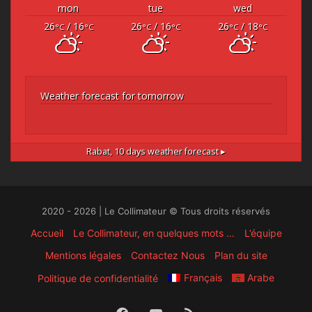
mon
tue
wed
26
/ 16
26
/ 16
26
/ 18
°C
°C
°C
°C
°C
°C
Weather forecast for tomorrow
Rabat,
10 days weather forecast ▸
2020 - 2026 | Le Collimateur © Tous droits réservés
Accueil
Le Collimateur, en quelques mots …
L’équipe
Mentions légales
Contactez Nous
Plan du site
Français
Arabe
Politique de confidentialité