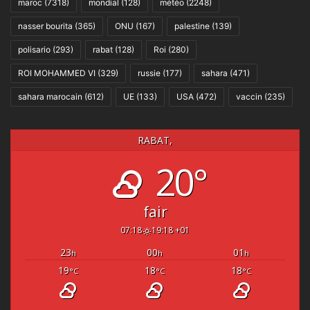
maroc
(7318)
mondial
(128)
météo
(2248)
nasser bourita
(365)
ONU
(167)
palestine
(139)
polisario
(293)
rabat
(128)
Roi
(280)
ROI MOHAMMED VI
(329)
russie
(177)
sahara
(471)
sahara marocain
(612)
UE
(133)
USA
(472)
vaccin
(235)
RABAT,
20°
fair
07:18
19:18 +01
23
00
01
h
h
h
19
18
18
°C
°C
°C