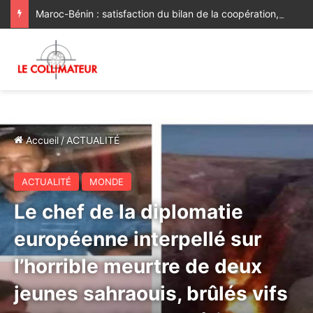
Maroc-Bénin : satisfaction du bilan de la coopération, volonté commune de la renforcer et de la diversifier davantage
Accueil
/
ACTUALITÉ
ACTUALITÉ
MONDE
Le chef de la diplomatie
européenne interpellé sur
l’horrible meurtre de deux
jeunes sahraouis, brûlés vifs