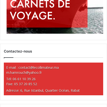
Contactez-nous
E-mail :
contact@lecollimateur.ma
m.hamrouch@yahoo.fr
Tél: 06 61 10 39 26
Fixe: 05 37 20 85 52
Adresse: 6, Rue Istanbul, Quartier Océan, Rabat