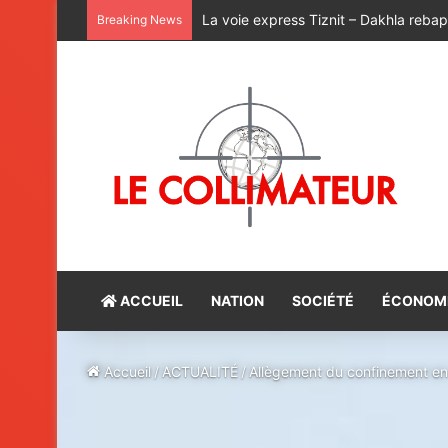
Quand la res publica devient une affa
Breaking News
ACCUEIL
NATION
SOCIÉTÉ
ÉCONOM
Accueil
/
ACTUALITÉ
/
Allègement du confinement en