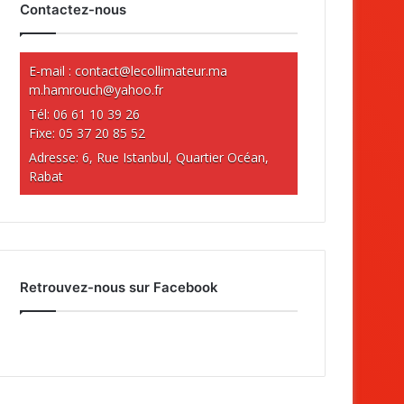
Contactez-nous
E-mail :
contact@lecollimateur.ma
m.hamrouch@yahoo.fr
Tél: 06 61 10 39 26
Fixe: 05 37 20 85 52
Adresse: 6, Rue Istanbul, Quartier Océan,
Rabat
Retrouvez-nous sur Facebook