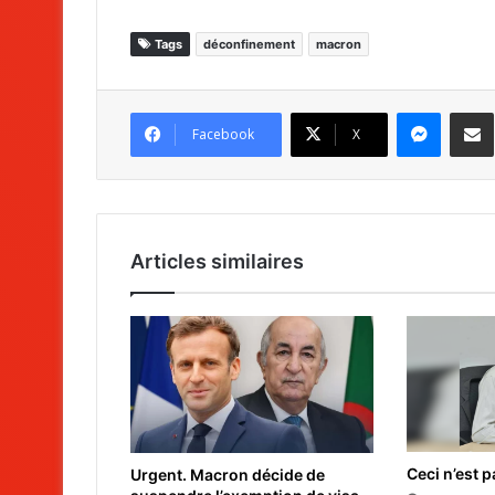
Tags
déconfinement
macron
Messenger
Partag
Facebook
X
Articles similaires
Ceci n’est p
Urgent. Macron décide de