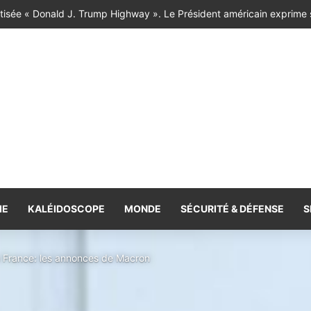
ire privée : le Maroc face à ses échéances électorales
IE
KALÉIDOSCOPE
MONDE
SÉCURITÉ & DÉFENSE
S
 France: les annonces de Macron