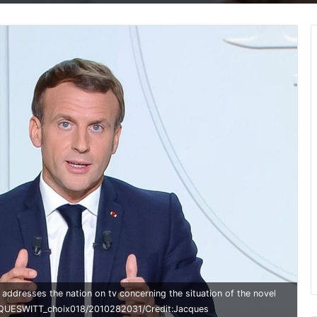
dresses the nation on tv concerning the situation of the novel
CQUESWITT_choix018/2010282031/Credit:Jacques